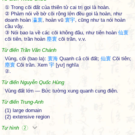
① Trong cõi đất của thiên tử cai trị gọi là hoàn.
② Phàm nói về bờ cõi rộng lớn đều gọi là hoàn, như
doanh hoàn
瀛
寰
, hoàn vũ
寰
宇
, cũng như ta nói hoàn
cầu vậy.
③ Nói bao la về các cõi không đâu, như tiên hoàn
仙
寰
cõi tiên, trần hoàn
塵
寰
cõi trần, v.v.
Từ điển Trần Văn Chánh
Vùng, cõi (bao la):
寰
海
Quanh cả cõi đất;
仙
寰
Cõi tiên;
塵
寰
Cõi trần. Xem
宇
[yư] nghĩa
②.
Từ điển Nguyễn Quốc Hùng
Vùng đất lớn — Bức tường xung quanh cung điện.
Từ điển Trung-Anh
(1) large domain
(2) extensive region
Tự hình
2