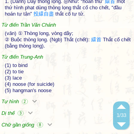
1. (Danh) Dây thòng lọng. ◎Như: “hoán thủ”
繯
首
một
thứ hình phạt dùng thòng lọng thắt cổ cho chết, “đầu
hoán tự tận”
投
繯
自
盡
thắt cổ tự tử.
Từ điển Trần Văn Chánh
(văn) ① Thòng lọng, vòng dây;
② Buộc thòng lọng. (Ngb) Thắt (chết):
繯
首
Thắt cổ chết
(bằng thòng lọng).
Từ điển Trung-Anh
(1) to bind
(2) to tie
(3) lace
(4) noose (for suicide)
(5) hangman's noose
Tự hình
2
Dị thể
3
1
/33
Chữ gần giống
8