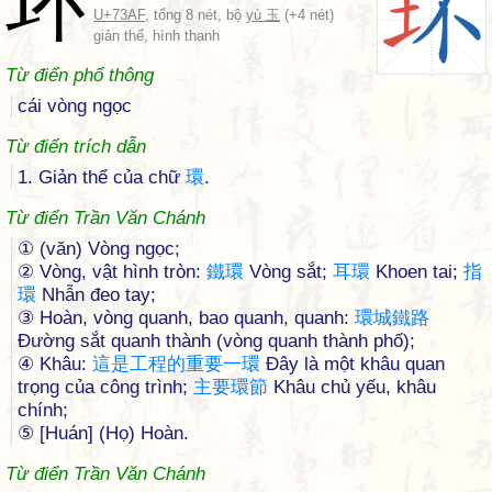
环
U+73AF
, tổng 8 nét, bộ
yù 玉
(+4 nét)
giản thể, hình thanh
Từ điển phổ thông
cái vòng ngọc
Từ điển trích dẫn
1. Giản thể của chữ
環
.
Từ điển Trần Văn Chánh
① (văn) Vòng ngọc;
② Vòng, vật hình tròn:
鐵
環
Vòng sắt;
耳
環
Khoen tai;
指
環
Nhẫn đeo tay;
③ Hoàn, vòng quanh, bao quanh, quanh:
環
城
鐵
路
Đường sắt quanh thành (vòng quanh thành phố);
④ Khâu:
這
是
工
程
的
重
要
一
環
Đây là một khâu quan
trọng của công trình;
主
要
環
節
Khâu chủ yếu, khâu
chính;
⑤ [Huán] (Họ) Hoàn.
Từ điển Trần Văn Chánh