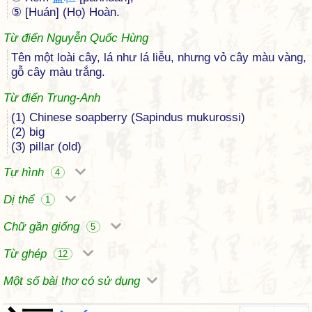
⑤ [Huán] (Họ) Hoàn.
Từ điển Nguyễn Quốc Hùng
Tên một loài cây, lá như lá liễu, nhưng vỏ cây màu vàng,
gỗ cây màu trắng.
Từ điển Trung-Anh
(1) Chinese soapberry (Sapindus mukurossi)
(2) big
(3) pillar (old)
Tự hình
4
Dị thể
1
Chữ gần giống
5
Từ ghép
12
Một số bài thơ có sử dụng