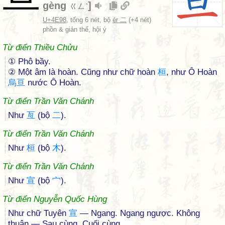
gèng
]
ㄍㄥˋ
U+4E98
, tổng 6 nét, bộ
ér 二
(+4 nét)
phồn & giản thể, hội ý
Từ điển Thiều Chửu
① Phô bầy.
② Một âm là hoàn. Cũng như chữ hoàn
桓
, như Ô Hoàn
烏
亘
nước Ô Hoàn.
Từ điển Trần Văn Chánh
Như
亙
(bộ
二
).
Từ điển Trần Văn Chánh
Như
桓
(bộ
木
).
Từ điển Trần Văn Chánh
Như
宣
(bộ
宀
).
Từ điển Nguyễn Quốc Hùng
Như chữ Tuyên
宣
— Ngang. Ngang ngược. Không
thuận — Sau cùng. Cuối cùng.