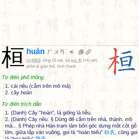
桓
huán
ㄏㄨㄢˊ
U+6853
, tổng 10 nét, bộ
mù 木
(+6 nét)
phồn & giản thể, hình thanh
Từ điển phổ thông
1. cái nêu (cắm trên mồ mả)
2. cây hoàn
Từ điển trích dẫn
1. (Danh) Cây “hoàn”, lá giống lá liễu.
2. (Danh) Cây nêu. § Dùng để cắm trên nhà, thành, mồ
mả... § Phép nhà Hán trạm làm bốn góc dựng một cột gỗ
lớn, giữa lắp ván vuông, gọi là “hoàn biểu”
桓
表
, cũng gọi
là “hoa biểu”
華
表
.