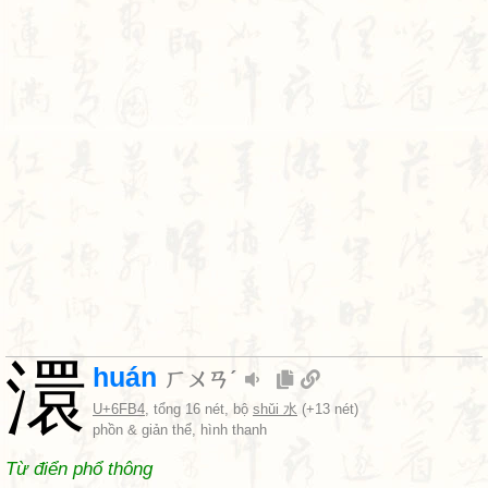
澴
huán
ㄏㄨㄢˊ
U+6FB4
, tổng 16 nét, bộ
shǔi 水
(+13 nét)
phồn & giản thể, hình thanh
Từ điển phổ thông