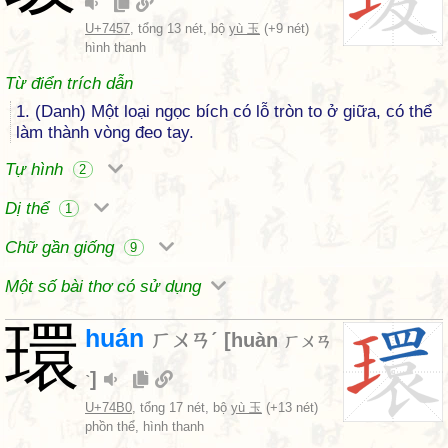
U+7457
, tổng 13 nét, bộ
yù 玉
(+9 nét)
hình thanh
Từ điển trích dẫn
1. (Danh) Một loại ngọc bích có lỗ tròn to ở giữa, có thể
làm thành vòng đeo tay.
Tự hình
2
Dị thể
1
Chữ gần giống
9
Một số bài thơ có sử dụng
環
huán
ㄏㄨㄢˊ
[
huàn
ㄏㄨㄢ
]
ˋ
U+74B0
, tổng 17 nét, bộ
yù 玉
(+13 nét)
phồn thể, hình thanh