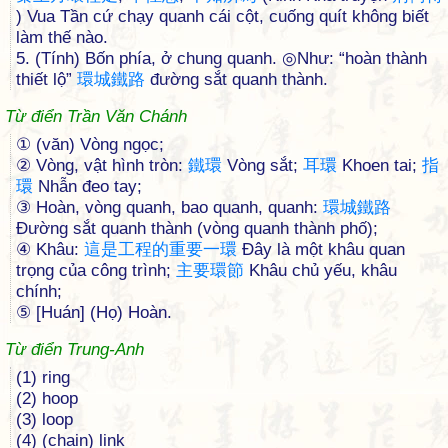
) Vua Tần cứ chạy quanh cái cột, cuống quít không biết
làm thế nào.
5. (Tính) Bốn phía, ở chung quanh. ◎Như: “hoàn thành
thiết lộ”
環
城
鐵
路
đường sắt quanh thành.
Từ điển Trần Văn Chánh
① (văn) Vòng ngọc;
② Vòng, vật hình tròn:
鐵
環
Vòng sắt;
耳
環
Khoen tai;
指
環
Nhẫn đeo tay;
③ Hoàn, vòng quanh, bao quanh, quanh:
環
城
鐵
路
Đường sắt quanh thành (vòng quanh thành phố);
④ Khâu:
這
是
工
程
的
重
要
一
環
Đây là một khâu quan
trọng của công trình;
主
要
環
節
Khâu chủ yếu, khâu
chính;
⑤ [Huán] (Họ) Hoàn.
Từ điển Trung-Anh
(1) ring
(2) hoop
(3) loop
(4) (chain) link