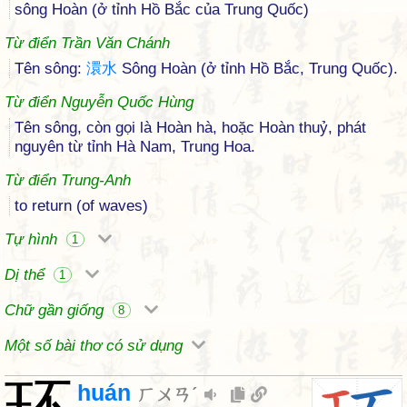
sông Hoàn (ở tỉnh Hồ Bắc của Trung Quốc)
Từ điển Trần Văn Chánh
Tên sông:
澴
水
Sông Hoàn (ở tỉnh Hồ Bắc, Trung Quốc).
Từ điển Nguyễn Quốc Hùng
Tên sông, còn gọi là Hoàn hà, hoặc Hoàn thuỷ, phát
nguyên từ tỉnh Hà Nam, Trung Hoa.
Từ điển Trung-Anh
to return (of waves)
Tự hình
1
Dị thể
1
Chữ gần giống
8
Một số bài thơ có sử dụng
huán
ㄏㄨㄢˊ