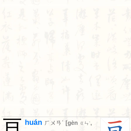
亘
huán
ㄏㄨㄢˊ
[
gèn
,
ㄍㄣˋ