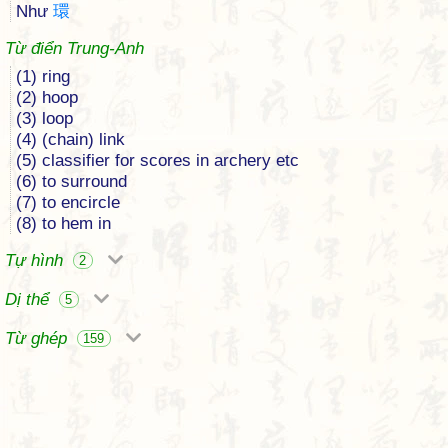
Như
環
Từ điển Trung-Anh
(1) ring
(2) hoop
(3) loop
(4) (chain) link
(5) classifier for scores in archery etc
(6) to surround
(7) to encircle
(8) to hem in
Tự hình
2
Dị thể
5
Từ ghép
159