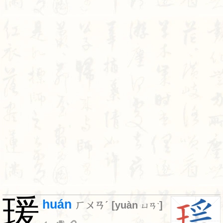
瑗
huán
ㄏㄨㄢˊ
[
yuàn
]
ㄩㄢˋ