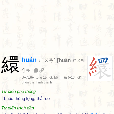
繯
huán
ㄏㄨㄢˊ
[
huàn
ㄏㄨㄢ
]
ˋ
U+7E6F
, tổng 19 nét, bộ
mì 糸
(+13 nét)
phồn thể, hình thanh
Từ điển phổ thông
buộc thòng lọng, thắt cổ
Từ điển trích dẫn