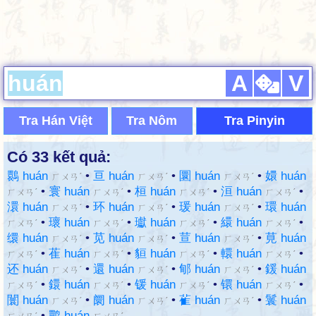
A
V
Tra Hán Việt
Tra Nôm
Tra Pinyin
Có 33 kết quả:
䴉 huán
•
亘 huán
•
圜 huán
•
嬛 huán
ㄏㄨㄢˊ
ㄏㄨㄢˊ
ㄏㄨㄢˊ
•
寰 huán
•
桓 huán
•
洹 huán
•
ㄏㄨㄢˊ
ㄏㄨㄢˊ
ㄏㄨㄢˊ
ㄏㄨㄢˊ
澴 huán
•
环 huán
•
瑗 huán
•
環 huán
ㄏㄨㄢˊ
ㄏㄨㄢˊ
ㄏㄨㄢˊ
•
瓌 huán
•
瓛 huán
•
繯 huán
•
ㄏㄨㄢˊ
ㄏㄨㄢˊ
ㄏㄨㄢˊ
ㄏㄨㄢˊ
缳 huán
•
苋 huán
•
荁 huán
•
莧 huán
ㄏㄨㄢˊ
ㄏㄨㄢˊ
ㄏㄨㄢˊ
•
萑 huán
•
貆 huán
•
轘 huán
•
ㄏㄨㄢˊ
ㄏㄨㄢˊ
ㄏㄨㄢˊ
ㄏㄨㄢˊ
还 huán
•
還 huán
•
郇 huán
•
鍰 huán
ㄏㄨㄢˊ
ㄏㄨㄢˊ
ㄏㄨㄢˊ
•
鐶 huán
•
锾 huán
•
镮 huán
•
ㄏㄨㄢˊ
ㄏㄨㄢˊ
ㄏㄨㄢˊ
ㄏㄨㄢˊ
闤 huán
•
阛 huán
•
雈 huán
•
鬟 huán
ㄏㄨㄢˊ
ㄏㄨㄢˊ
ㄏㄨㄢˊ
•
鹮 huán