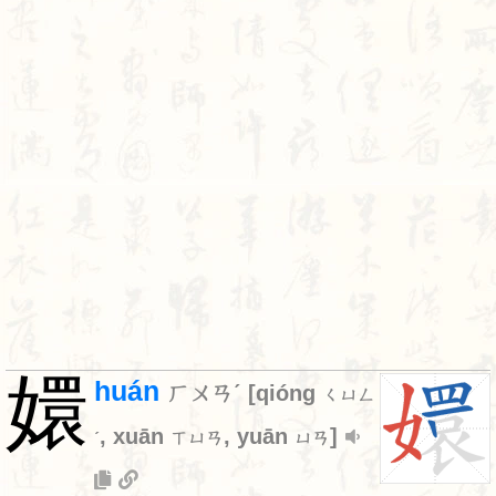
嬛
huán
ㄏㄨㄢˊ
[
qióng
ㄑㄩㄥ
,
xuān
,
yuān
]
ˊ
ㄒㄩㄢ
ㄩㄢ