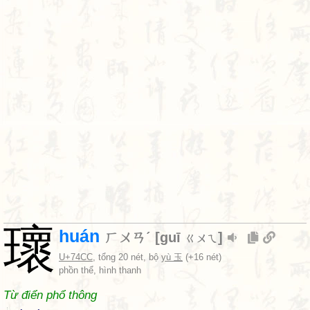
瓌
huán
ㄏㄨㄢˊ
[
guī
]
ㄍㄨㄟ
U+74CC
, tổng 20 nét, bộ
yù 玉
(+16 nét)
phồn thể, hình thanh
Từ điển phổ thông