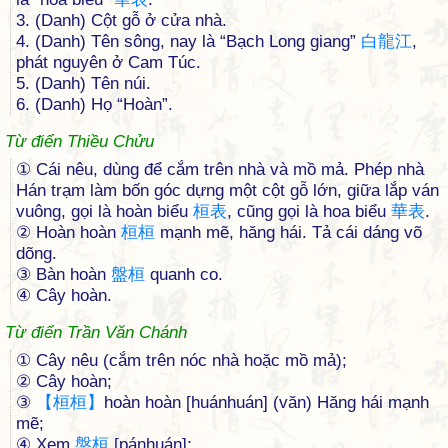
3. (Danh) Cột gỗ ở cửa nhà.
4. (Danh) Tên sông, nay là “Bạch Long giang”
白
龍
江
,
phát nguyên ở Cam Túc.
5. (Danh) Tên núi.
6. (Danh) Họ “Hoàn”.
Từ điển Thiều Chửu
① Cái nêu, dùng để cắm trên nhà và mồ mả. Phép nhà
Hán trạm làm bốn góc dựng một cột gỗ lớn, giữa lắp ván
vuông, gọi là hoàn biểu
桓
表
, cũng gọi là hoa biểu
華
表
.
② Hoàn hoàn
桓
桓
mạnh mẽ, hăng hái. Tả cái dáng võ
dõng.
③ Bàn hoàn
盤
桓
quanh co.
④ Cây hoàn.
Từ điển Trần Văn Chánh
① Cây nêu (cắm trên nóc nhà hoặc mồ mả);
② Cây hoàn;
③
【
桓
桓
】
hoàn hoàn [huánhuán] (văn) Hăng hái mạnh
mẽ;
④ Xem
盤
桓
[pánhuán];