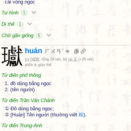
cái vòng ngọc
Tự hình
1
Dị thể
1
Chữ gần giống
5
瓛
huán
ㄏㄨㄢˊ
U+74DB
, tổng 24 nét, bộ
yù 玉
(+20 nét)
phồn & giản thể
Từ điển phổ thông
1. đồ dùng bằng ngọc
2. (tên người)
Từ điển Trần Văn Chánh
① Đồ dùng bằng ngọc;
② [Huán] Tên người (thường viết
桓
).
Từ điển Trung-Anh