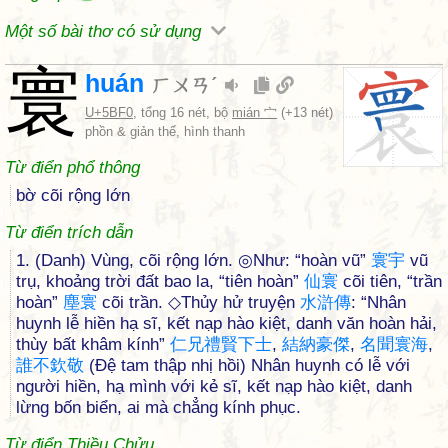
Một số bài thơ có sử dụng
寰
huán
ㄏㄨㄢˊ
U+5BF0
, tổng 16 nét, bộ
mián 宀
(+13 nét)
phồn & giản thể, hình thanh
Từ điển phổ thông
bờ cõi rộng lớn
Từ điển trích dẫn
1. (Danh) Vùng, cõi rộng lớn. ◎Như: “hoàn vũ”
寰
宇
vũ
trụ, khoảng trời đất bao la, “tiên hoàn”
仙
寰
cõi tiên, “trần
hoàn”
塵
寰
cõi trần. ◇Thủy hử truyện
水
滸
傳
: “Nhân
huynh lễ hiền hạ sĩ, kết nạp hào kiệt, danh văn hoàn hải,
thùy bất khâm kính”
仁
兄
禮
賢
下
士
,
結
納
豪
傑
,
名
聞
寰
海
,
誰
不
欽
敬
(Đệ tam thập nhị hồi) Nhân huynh có lễ với
người hiền, hạ mình với kẻ sĩ, kết nạp hào kiệt, danh
lừng bốn biển, ai mà chẳng kính phục.
Từ điển Thiều Chửu