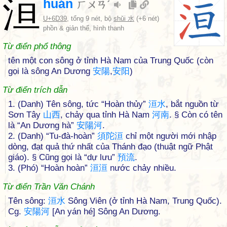
洹
huán
ㄏㄨㄢˊ
U+6D39
, tổng 9 nét, bộ
shǔi 水
(+6 nét)
phồn & giản thể, hình thanh
Từ điển phổ thông
tên một con sông ở tỉnh Hà Nam của Trung Quốc (còn
gọi là sông An Dương
安
陽
,
安
阳
)
Từ điển trích dẫn
1. (Danh) Tên sông, tức “Hoàn thủy”
洹
水
, bắt nguồn từ
Sơn Tây
山
西
, chảy qua tỉnh Hà Nam
河
南
. § Còn có tên
là “An Dương hà”
安
陽
河
.
2. (Danh) “Tu-đà-hoàn”
須
陀
洹
chỉ một người mới nhập
dòng, đạt quả thứ nhất của Thánh đạo (thuật ngữ Phật
giáo). § Cũng gọi là “dự lưu”
預
流
.
3. (Phó) “Hoàn hoàn”
洹
洹
nước chảy nhiều.
Từ điển Trần Văn Chánh
Tên sông:
洹
水
Sông Viên (ở tỉnh Hà Nam, Trung Quốc).
Cg.
安
陽
河
[An yán hé] Sông An Dương.