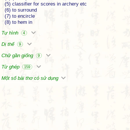
(5) classifier for scores in archery etc
(6) to surround
(7) to encircle
(8) to hem in
Tự hình
4
Dị thể
9
Chữ gần giống
9
Từ ghép
159
Một số bài thơ có sử dụng