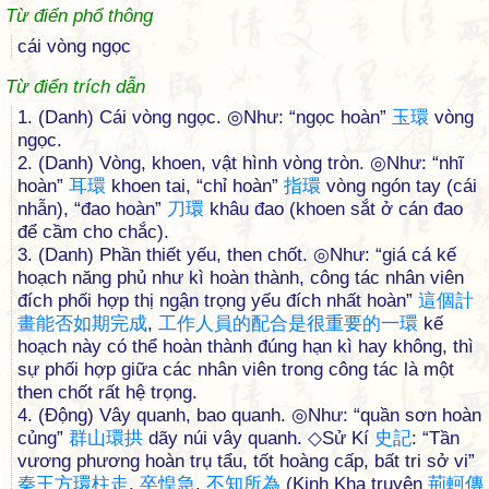
Từ điển phổ thông
cái vòng ngọc
Từ điển trích dẫn
1. (Danh) Cái vòng ngọc. ◎Như: “ngọc hoàn”
玉
環
vòng
ngọc.
2. (Danh) Vòng, khoen, vật hình vòng tròn. ◎Như: “nhĩ
hoàn”
耳
環
khoen tai, “chỉ hoàn”
指
環
vòng ngón tay (cái
nhẫn), “đao hoàn”
刀
環
khâu đao (khoen sắt ở cán đao
để cầm cho chắc).
3. (Danh) Phần thiết yếu, then chốt. ◎Như: “giá cá kế
hoạch năng phủ như kì hoàn thành, công tác nhân viên
đích phối hợp thị ngận trọng yếu đích nhất hoàn”
這
個
計
畫
能
否
如
期
完
成
,
工
作
人
員
的
配
合
是
很
重
要
的
一
環
kế
hoạch này có thể hoàn thành đúng hạn kì hay không, thì
sự phối hợp giữa các nhân viên trong công tác là một
then chốt rất hệ trọng.
4. (Động) Vây quanh, bao quanh. ◎Như: “quần sơn hoàn
củng”
群
山
環
拱
dãy núi vây quanh. ◇Sử Kí
史
記
: “Tần
vương phương hoàn trụ tẩu, tốt hoàng cấp, bất tri sở vi”
秦
王
方
環
柱
走
,
卒
惶
急
,
不
知
所
為
(Kinh Kha truyện
荊
軻
傳