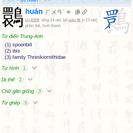
ㄏㄨㄢˊ
ㄏㄨㄢˊ
䴉
huán
ㄏㄨㄢˊ
U+4D09
, tổng 24 nét, bộ
niǎo 鳥
(+13 nét)
phồn thể, hình thanh
Từ điển Trung-Anh
(1) spoonbill
(2) ibis
(3) family Threskiornithidae
Tự hình
1
Dị thể
2
Chữ gần giống
3
Từ ghép
5