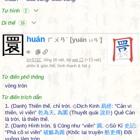
Tự hình
2
Dị thể
16
圜
huán
ㄏㄨㄢˊ
[
yuán
]
ㄩㄢˊ
U+571C
, tổng 16 nét, bộ
wéi 囗
(+13 nét)
phồn & giản thể, hình thanh & hội ý
Từ điển phổ thông
vòng tròn
Từ điển trích dẫn
1. (Danh) Thiên thể, chỉ trời. ◇Dịch Kinh
易
經
: “Càn vi
thiên, vi viên”
乾
為
天
,
為
圜
(Thuyết quái
說
卦
) Quẻ Càn
là trời, là thiên thể.
2. (Danh) Hình tròn. § Cũng như “viên”
圓
. ◇Sử Kí
史
記
:
“Phá cô vi viên”
破
觚
為
圓
(Khốc lại truyện
酷
吏
傳
) Đổi
vuông làm tròn.