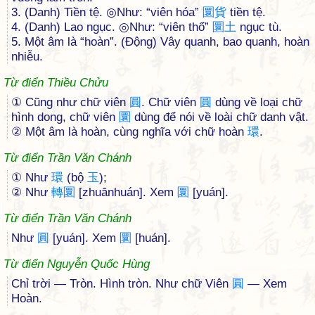
3. (Danh) Tiền tệ. ◎Như: “viên hóa”
圜
貨
tiền tệ.
4. (Danh) Lao ngục. ◎Như: “viên thổ”
圜
土
ngục tù.
5. Một âm là “hoàn”. (Động) Vây quanh, bao quanh, hoàn
nhiễu.
Từ điển Thiều Chửu
① Cũng như chữ viên
圓
. Chữ viên
圓
dùng về loại chữ
hình dong, chữ viên
圜
dùng để nói về loài chữ danh vật.
② Một âm là hoàn, cùng nghĩa với chữ hoàn
環
.
Từ điển Trần Văn Chánh
① Như
環
(bộ
玉
);
② Như
轉
圜
[zhuănhuán]. Xem
圜
[yuán].
Từ điển Trần Văn Chánh
Như
圓
[yuán]. Xem
圜
[huán].
Từ điển Nguyễn Quốc Hùng
Chỉ trời — Tròn. Hình tròn. Như chữ Viên
圓
— Xem
Hoàn.