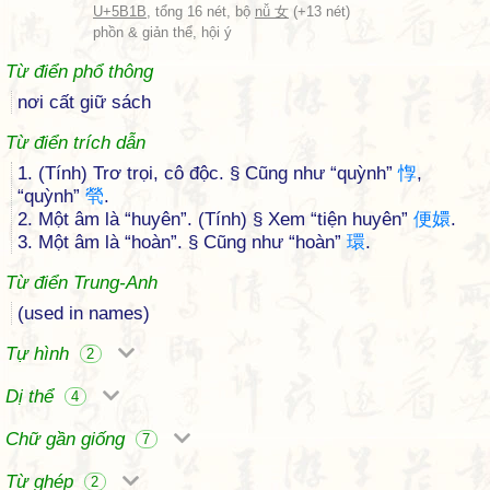
U+5B1B
, tổng 16 nét, bộ
nǚ 女
(+13 nét)
phồn & giản thể, hội ý
Từ điển phổ thông
nơi cất giữ sách
Từ điển trích dẫn
1. (Tính) Trơ trọi, cô độc. § Cũng như “quỳnh”
惸
,
“quỳnh”
煢
.
2. Một âm là “huyên”. (Tính) § Xem “tiện huyên”
便
嬛
.
3. Một âm là “hoàn”. § Cũng như “hoàn”
環
.
Từ điển Trung-Anh
(used in names)
Tự hình
2
Dị thể
4
Chữ gần giống
7
Từ ghép
2