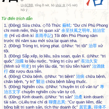
U+6CBB
, tổng 8 nét, bộ
shǔi 水
(+5 nét)
hội ý
Từ điển trích dẫn
1. (Động) Sửa chữa. ◇Tô Thức
蘇
軾
: “Dư chí Phù Phong
chi minh niên, thủy trị quan xá”
余
至
扶
風
之
明
年
,
始
治
官
舍
(Hỉ vũ đình kí
喜
雨
亭
記
) Tôi đến Phù Phong năm
trước thì năm sau mới sửa lại quan nha.
2. (Động) Trừng trị, trừng phạt. ◎Như: “trị tội”
治
罪
xử
tội.
3. (Động) Sắp xếp, lo liệu, sửa soạn, quản lí. ◎Như: “trị
quốc”
治
國
lo liệu nước, “tràng trị cửu an”
長
治
久
安
(Minh sử
明
史
) trị yên lâu dài, “trị tửu tiễn hành”
治
酒
餞
行
đặt rượu đưa tiễn.
4. (Động) Chữa bệnh. ◎Như: “trị bệnh”
治
病
chữa bệnh,
chẩn bệnh, “y trị”
醫
治
chữa bệnh bằng thuốc.
5. (Động) Nghiên cứu. ◎Như: “chuyên trị cổ văn tự”
專
治
古
文
字
chuyên nghiên cứu văn tự cổ.
6. (Động) Kinh doanh. ◎Như: “trị sản”
治
產
kinh doanh
tài sản. ◇Liêu trai chí dị
聊
齋
志
異
: “Cư quan liêm, đắc
bổng bất trị sanh sản, tích thư doanh ốc”
居
官
廉
,
得
俸
不