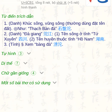
U+6CB1
, tổng 8 nét, bộ
shǔi 水
(+5 nét)
hình thanh
Từ điển trích dẫn
1. (Danh) Khúc sông, vũng sông (thường dùng đặt tên
đất). ◎Như: “Thạch Bàn đà”
石
盤
沱
.
2. (Danh) “Đà giang”
沱
江
: (1) Tên sông ở tỉnh “Tứ
Xuyên”
四
川
. (2) Tên huyện thuộc tỉnh “Hồ Nam”
湖
南
.
3. (Tính) § Xem “bàng đà”
滂
沱
.
Tự hình
3
Dị thể
7
Chữ gần giống
4
Một số bài thơ có sử dụng