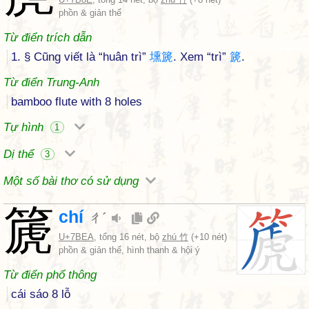
phồn & giản thể
Từ điển trích dẫn
1. § Cũng viết là “huân trì”
壎
篪
. Xem “trì”
篪
.
Từ điển Trung-Anh
bamboo flute with 8 holes
Tự hình
1
Dị thể
3
Một số bài thơ có sử dụng
篪
chí
ㄔˊ
U+7BEA
, tổng 16 nét, bộ
zhú 竹
(+10 nét)
phồn & giản thể, hình thanh & hội ý
Từ điển phổ thông
cái sáo 8 lỗ