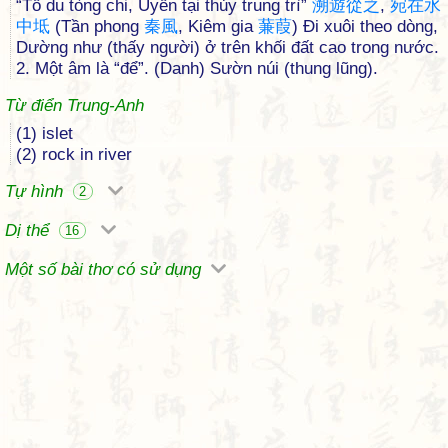
“Tố du tòng chi, Uyển tại thủy trung trì”
溯
遊
從
之
,
宛
在
水
中
坻
(Tần phong
秦
風
, Kiêm gia
蒹
葭
) Đi xuôi theo dòng,
Dường như (thấy người) ở trên khối đất cao trong nước.
2. Một âm là “để”. (Danh) Sườn núi (thung lũng).
Từ điển Trung-Anh
(1) islet
(2) rock in river
Tự hình
2
Dị thể
16
Một số bài thơ có sử dụng