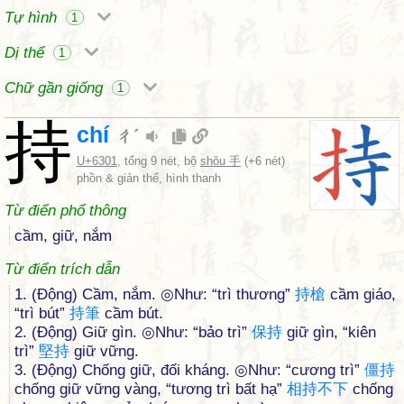
Tự hình
1
Dị thể
1
Chữ gần giống
1
持
chí
ㄔˊ
U+6301
, tổng 9 nét, bộ
shǒu 手
(+6 nét)
phồn & giản thể, hình thanh
Từ điển phổ thông
cầm, giữ, nắm
Từ điển trích dẫn
1. (Động) Cầm, nắm. ◎Như: “trì thương”
持
槍
cầm giáo,
“trì bút”
持
筆
cầm bút.
2. (Động) Giữ gìn. ◎Như: “bảo trì”
保
持
giữ gìn, “kiên
trì”
堅
持
giữ vững.
3. (Động) Chống giữ, đối kháng. ◎Như: “cương trì”
僵
持
chống giữ vững vàng, “tương trì bất hạ”
相
持
不
下
chống