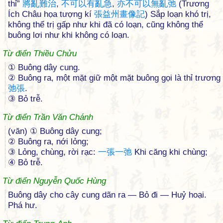
thỉ”
將
亂
難
治
,
不
可
以
有
亂
急
,
亦
不
可
以
無
亂
弛
(Trương
Ích Châu họa tượng kí
張
益
州
畫
像
記
) Sắp loạn khó trị,
không thể trị gấp như khi đã có loạn, cũng không thể
buông lơi như khi không có loạn.
Từ điển Thiều Chửu
① Buông dây cung.
② Buông ra, một mặt giữ một mặt buông gọi là thỉ trương
弛
張
.
③ Bỏ trễ.
Từ điển Trần Văn Chánh
(văn) ① Buông dây cung;
② Buông ra, nới lỏng;
③ Lỏng, chùng, rời rạc:
一
張
一
弛
Khi căng khi chùng;
④ Bỏ trễ.
Từ điển Nguyễn Quốc Hùng
Buông dây cho cây cung dãn ra — Bỏ đi — Huỷ hoại.
Phá hư.