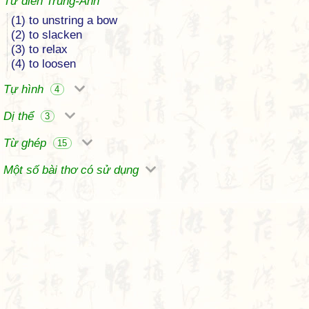
Từ điển Trung-Anh
(1) to unstring a bow
(2) to slacken
(3) to relax
(4) to loosen
Tự hình
4
Dị thể
3
Từ ghép
15
Một số bài thơ có sử dụng