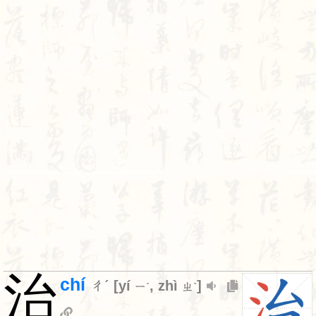
治
chí
ㄔˊ
[
yí
,
zhì
]
ㄧˊ
ㄓˋ