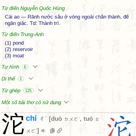
Từ điển Nguyễn Quốc Hùng
Cái ao — Rãnh nước sâu ở vòng ngoài chân thành, để
ngăn giặc. Td: Thành trì.
Từ điển Trung-Anh
(1) pond
(2) reservoir
(3) moat
Tự hình
6
Dị thể
1
Từ ghép
125
Một số bài thơ có sử dụng
沱
chí
ㄔˊ
[
duò
,
tuó
ㄉㄨㄛˋ
ㄊ
]
ㄨㄛˊ