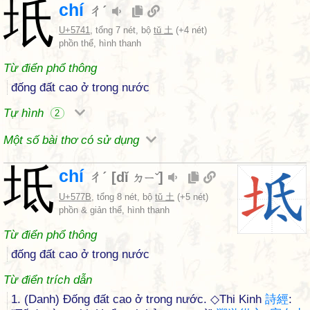
坁
chí
ㄔˊ
U+5741
, tổng 7 nét, bộ
tǔ 土
(+4 nét)
phồn thể, hình thanh
Từ điển phổ thông
đống đất cao ở trong nước
Tự hình
2
Một số bài thơ có sử dụng
坻
chí
ㄔˊ
[
dǐ
]
ㄉㄧˇ
U+577B
, tổng 8 nét, bộ
tǔ 土
(+5 nét)
phồn & giản thể, hình thanh
Từ điển phổ thông
đống đất cao ở trong nước
Từ điển trích dẫn
1. (Danh) Đống đất cao ở trong nước. ◇Thi Kinh
詩
經
: