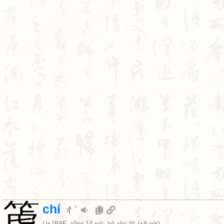
箎
chí
ㄔˊ
U+7B8E
, tổng 14 nét, bộ
zhú 竹
(+8 nét)