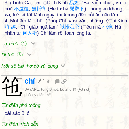
3. (Tính) Cả, lớn. ◇Dịch Kinh
易
經
: “Bất viễn phục, vô kì
hối”
不
遠
復
,
無
祇
悔
(Hệ từ hạ
繫
辭
下
) Thời gian không
xa, trở lại tốt lành ngay, thì không đến nỗi ăn năn lớn.
4. Một âm là “chỉ”. (Phó) Chỉ, vừa vặn, những. ◇Thi Kinh
詩
經
: “Chỉ giảo ngã tâm”
祇
攪
我
心
(Tiểu nhã
小
雅
, Hà
nhân tư
何
人
斯
) Chỉ làm rối loạn lòng ta.
Tự hình
1
Dị thể
6
Một số bài thơ có sử dụng
竾
chí
ㄔˊ
U+7AFE
, tổng 9 nét, bộ
zhú 竹
(+3 nét)
phồn & giản thể
Từ điển phổ thông
cái sáo 8 lỗi
Từ điển trích dẫn