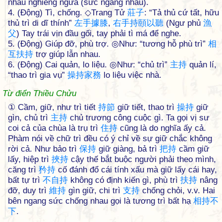
nhau nghiêng ngửa (sức ngang nhau).
4. (Động) Tì, chống. ◇Trang Tử
莊
子
: “Tả thủ cứ tất, hữu
thủ trì di dĩ thính”
左
手
據
膝
,
右
手
持
頤
以
聽
(Ngư phủ
漁
父
) Tay trái vịn đầu gối, tay phải tì má để nghe.
5. (Động) Giúp đỡ, phù trợ. ◎Như: “tương hỗ phù trì”
相
互
扶
持
trợ giúp lẫn nhau.
6. (Động) Cai quản, lo liệu. ◎Như: “chủ trì”
主
持
quản lí,
“thao trì gia vụ”
操
持
家
務
lo liệu việc nhà.
Từ điển Thiều Chửu
① Cầm, giữ, như trì tiết
持
節
giữ tiết, thao trì
操
持
giữ
gìn, chủ trì
主
持
chủ trương công cuộc gì. Ta gọi vị sư
coi cả của chùa là trụ trì
住
持
cũng là do nghĩa ấy cả.
Phàm nói về chữ trì đều có ý chỉ về sự giữ chắc không
rời cả. Như bảo trì
保
持
giữ giàng, bả trì
把
持
cầm giữ
lấy, hiệp trì
挾
持
cậy thế bắt buộc người phải theo mình,
căng trì
矜
持
cố đánh đổ cái tính xấu mà giữ lấy cái hay,
bất tự trì
不
自
持
không có định kiến gì, phù trì
扶
持
nâng
đỡ, duy trì
維
持
gìn giữ, chi trì
支
持
chống chỏi, v.v. Hai
bên ngang sức chống nhau gọi là tương trì bất hạ
相
持
不
下
.