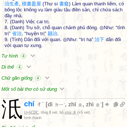
治
生
產
,
積
書
盈
屋
(Thư si
書
癡
) Làm quan thanh liêm, có
bổng lộc không vụ làm giàu tậu điền sản, chỉ chứa sách
đầy nhà.
7. (Danh) Việc cai trị.
8. (Danh) Trụ sở, chỗ quan chánh phủ đóng. ◎Như: “tỉnh
trị”
省
治
, “huyện trị”
縣
治
.
9. (Tính) Dân đối với quan. ◎Như: “trị hạ”
治
下
dân đối
với quan tự xưng.
Tự hình
4
Dị thể
4
Chữ gần giống
4
Một số bài thơ có sử dụng
泜
chí
ㄔˊ
[
dì
,
zhī
,
zhì
]
ㄉㄧˋ
ㄓ
ㄓˋ
U+6CDC
, tổng 8 nét, bộ
shǔi 水
(+5 nét)
hình thanh