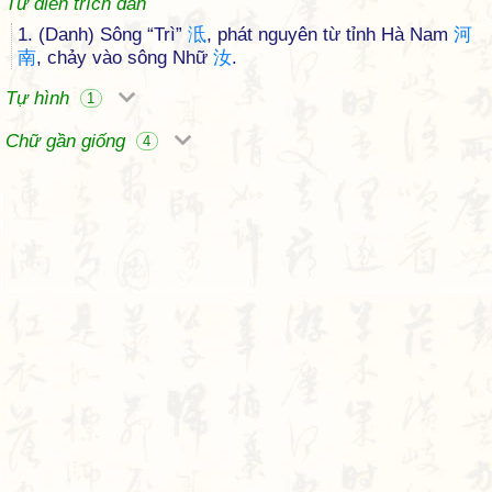
Từ điển trích dẫn
1. (Danh) Sông “Trì”
泜
, phát nguyên từ tỉnh Hà Nam
河
南
, chảy vào sông Nhữ
汝
.
Tự hình
1
Chữ gần giống
4