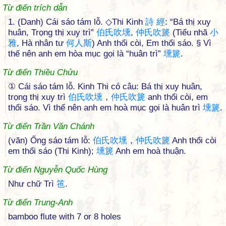
Từ điển trích dẫn
1. (Danh) Cái sáo tám lỗ. ◇Thi Kinh
詩
經
: “Bá thị xuy
huân, Trọng thị xuy trì”
伯
氏
吹
壎
,
仲
氏
吹
篪
(Tiểu nhã
小
雅
, Hà nhân tư
何
人
斯
) Anh thổi còi, Em thổi sáo. § Vì
thế nên anh em hòa mục gọi là “huân trì”
壎
篪
.
Từ điển Thiều Chửu
① Cái sáo tám lỗ. Kinh Thi có câu: Bá thị xuy huân,
trọng thị xuy trì
伯
氏
吹
壎
，
仲
氏
吹
篪
anh thổi còi, em
thổi sáo. Vì thế nên anh em hoà mục gọi là huân trì
壎
篪
.
Từ điển Trần Văn Chánh
(văn) Ống sáo tám lỗ:
伯
氏
吹
壎
，
仲
氏
吹
篪
Anh thổi còi
em thổi sáo (Thi Kinh);
壎
篪
Anh em hoà thuận.
Từ điển Nguyễn Quốc Hùng
Như chữ Trì
竾
.
Từ điển Trung-Anh
bamboo flute with 7 or 8 holes