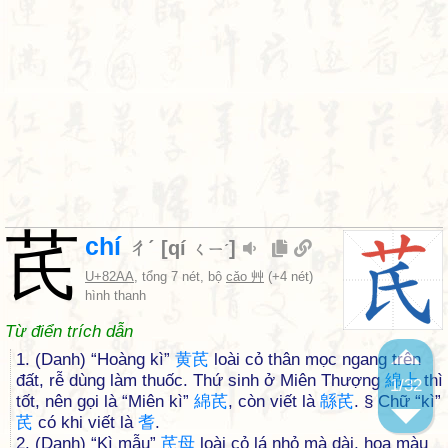
芪
chí
ㄔˊ
[
qí
]
ㄑㄧˊ
U+82AA
, tổng 7 nét, bộ
cǎo 艸
(+4 nét)
hình thanh
Từ điển trích dẫn
1. (Danh) “Hoàng kì”
黄
芪
loài cỏ thân mọc ngang trên
đất, rễ dùng làm thuốc. Thứ sinh ở Miên Thượng
綿
上
thì
1
/32
tốt, nên gọi là “Miên kì”
綿
芪
, còn viết là
緜
芪
. § Chữ “kì”
芪
có khi viết là
耆
.
2. (Danh) “Kì mẫu”
芪
母
loài cỏ lá nhỏ mà dài, hoa màu