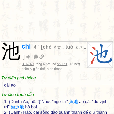
池
chí
ㄔˊ
[
chè
,
tuó
ㄔㄜˋ
ㄊㄨㄛ
]
ˊ
U+6C60
, tổng 6 nét, bộ
shǔi 水
(+3 nét)
phồn & giản thể, hình thanh
Từ điển phổ thông
cái ao
Từ điển trích dẫn
1. (Danh) Ao, hồ. ◎Như: “ngư trì”
魚
池
ao cá, “du vịnh
trì”
游
泳
池
hồ bơi.
2. (Danh) Hào, cái sông đào quanh thành để giữ thành