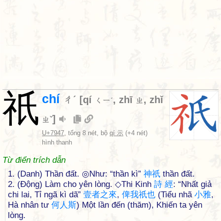
祇
chí
ㄔˊ
[
qí
,
zhī
,
zhǐ
ㄑㄧˊ
ㄓ
]
ㄓˇ
U+7947
, tổng 8 nét, bộ
qí 示
(+4 nét)
hình thanh
Từ điển trích dẫn
1. (Danh) Thần đất. ◎Như: “thần kì”
神
祇
thần đất.
2. (Động) Làm cho yên lòng. ◇Thi Kinh
詩
經
: “Nhất giả
chi lai, Tỉ ngã kì dã”
壹
者
之
來
,
俾
我
祇
也
(Tiểu nhã
小
雅
,
Hà nhân tư
何
人
斯
) Một lần đến (thăm), Khiến ta yên
lòng.