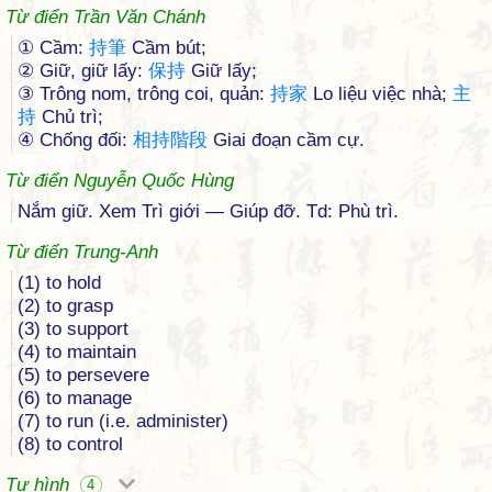
Từ điển Trần Văn Chánh
① Cầm:
持
筆
Cầm bút;
② Giữ, giữ lấy:
保
持
Giữ lấy;
③ Trông nom, trông coi, quản:
持
家
Lo liệu việc nhà;
主
持
Chủ trì;
④ Chống đối:
相
持
階
段
Giai đoạn cầm cự.
Từ điển Nguyễn Quốc Hùng
Nắm giữ. Xem Trì giới — Giúp đỡ. Td: Phù trì.
Từ điển Trung-Anh
(1) to hold
(2) to grasp
(3) to support
(4) to maintain
(5) to persevere
(6) to manage
(7) to run (i.e. administer)
(8) to control
Tự hình
4