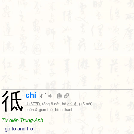
彽
chí
ㄔˊ
U+5F7D
, tổng 8 nét, bộ
chì 彳
(+5 nét)
phồn & giản thể, hình thanh
Từ điển Trung-Anh
go to and fro