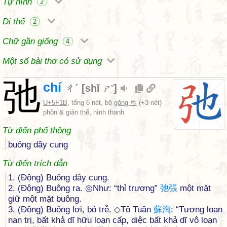
Tự hình
2
Dị thể
2
Chữ gần giống
4
Một số bài thơ có sử dụng
弛
chí
ㄔˊ
[
shǐ
]
ㄕˇ
U+5F1B
, tổng 6 nét, bộ
gōng 弓
(+3 nét)
phồn & giản thể, hình thanh
Từ điển phổ thông
buông dây cung
Từ điển trích dẫn
1. (Động) Buông dây cung.
2. (Động) Buông ra. ◎Như: “thỉ trương”
弛
張
một mặt
giữ một mặt buông.
3. (Động) Buông lơi, bỏ trễ. ◇Tô Tuân
蘇
洵
: “Tương loạn
nan trị, bất khả dĩ hữu loạn cấp, diệc bất khả dĩ vô loạn