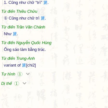
1. Cũng như chữ “trì”
篪
.
Từ điển Thiều Chửu
① Cũng như chữ trì
篪
.
Từ điển Trần Văn Chánh
Như
篪
.
Từ điển Nguyễn Quốc Hùng
Ống sáo làm bằng trúc.
Từ điển Trung-Anh
variant of
篪
[chi2]
Tự hình
1
Dị thể
1