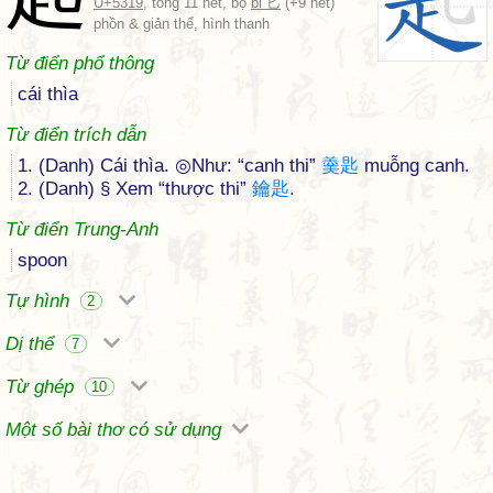
U+5319
, tổng 11 nét, bộ
bǐ 匕
(+9 nét)
phồn & giản thể, hình thanh
Từ điển phổ thông
cái thìa
Từ điển trích dẫn
1. (Danh) Cái thìa. ◎Như: “canh thi”
羹
匙
muỗng canh.
2. (Danh) § Xem “thược thi”
鑰
匙
.
Từ điển Trung-Anh
spoon
Tự hình
2
Dị thể
7
Từ ghép
10
Một số bài thơ có sử dụng