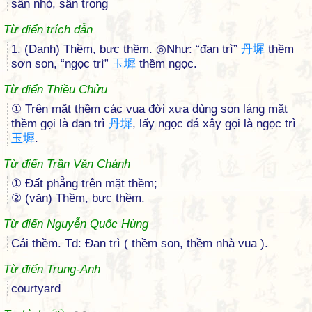
sân nhỏ, sân trong
Từ điển trích dẫn
1. (Danh) Thềm, bực thềm. ◎Như: “đan trì”
丹
墀
thềm
sơn son, “ngọc trì”
玉
墀
thềm ngọc.
Từ điển Thiều Chửu
① Trên mặt thềm các vua đời xưa dùng son láng mặt
thềm gọi là đan trì
丹
墀
, lấy ngọc đá xây gọi là ngọc trì
玉
墀
.
Từ điển Trần Văn Chánh
① Đất phẳng trên mặt thềm;
② (văn) Thềm, bực thềm.
Từ điển Nguyễn Quốc Hùng
Cái thềm. Td: Đan trì ( thềm son, thềm nhà vua ).
Từ điển Trung-Anh
courtyard