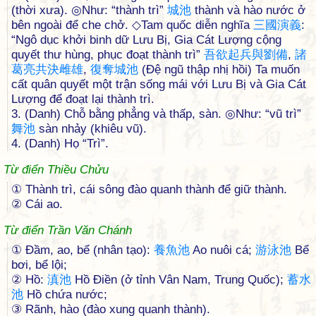
(thời xưa). ◎Như: “thành trì”
城
池
thành và hào nước ở
bên ngoài để che chở. ◇Tam quốc diễn nghĩa
三
國
演
義
:
“Ngô dục khởi binh dữ Lưu Bị, Gia Cát Lượng cộng
quyết thư hùng, phục đoạt thành trì”
吾
欲
起
兵
與
劉
備
,
諸
葛
亮
共
決
雌
雄
,
復
奪
城
池
(Đệ ngũ thập nhị hồi) Ta muốn
cất quân quyết một trận sống mái với Lưu Bị và Gia Cát
Lượng để đoạt lại thành trì.
3. (Danh) Chỗ bằng phẳng và thấp, sàn. ◎Như: “vũ trì”
舞
池
sàn nhảy (khiêu vũ).
4. (Danh) Họ “Trì”.
Từ điển Thiều Chửu
① Thành trì, cái sông đào quanh thành để giữ thành.
② Cái ao.
Từ điển Trần Văn Chánh
① Đầm, ao, bể (nhân tạo):
養
魚
池
Ao nuôi cá;
游
泳
池
Bể
bơi, bể lội;
② Hồ:
滇
池
Hồ Điền (ở tỉnh Vân Nam, Trung Quốc);
蓄
水
池
Hồ chứa nước;
③ Rãnh, hào (đào xung quanh thành).