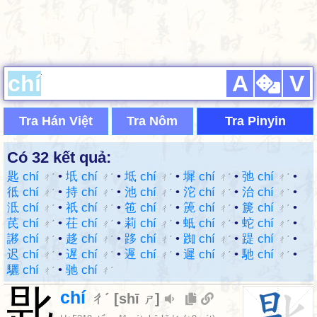
A
V
Tra Hán Việt
Tra Nôm
Tra Pinyin
Có 32 kết quả:
匙 chí
•
坁 chí
•
坻 chí
•
墀 chí
•
弛 chí
•
ㄔˊ
ㄔˊ
ㄔˊ
ㄔˊ
ㄔˊ
彽 chí
•
持 chí
•
池 chí
•
沱 chí
•
治 chí
•
ㄔˊ
ㄔˊ
ㄔˊ
ㄔˊ
ㄔˊ
泜 chí
•
祇 chí
•
竾 chí
•
箎 chí
•
篪 chí
•
ㄔˊ
ㄔˊ
ㄔˊ
ㄔˊ
ㄔˊ
芪 chí
•
茌 chí
•
莉 chí
•
蚳 chí
•
蛇 chí
•
ㄔˊ
ㄔˊ
ㄔˊ
ㄔˊ
ㄔˊ
謻 chí
•
趍 chí
•
跢 chí
•
踟 chí
•
踶 chí
•
ㄔˊ
ㄔˊ
ㄔˊ
ㄔˊ
ㄔˊ
迟 chí
•
遅 chí
•
遟 chí
•
遲 chí
•
馳 chí
•
ㄔˊ
ㄔˊ
ㄔˊ
ㄔˊ
ㄔˊ
驪 chí
•
驰 chí
ㄔˊ
ㄔˊ
匙
chí
ㄔˊ
[
shī
]
ㄕ