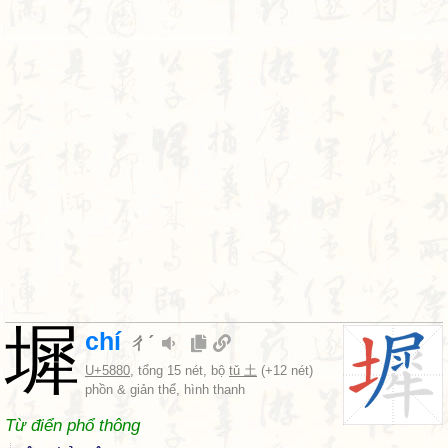
墀
chí
ㄔˊ
U+5880
, tổng 15 nét, bộ
tǔ 土
(+12 nét)
phồn & giản thể, hình thanh
Từ điển phổ thông