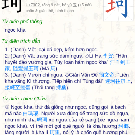
珂
U+73C2
, tổng 9 nét, bộ
yù 玉
(+5 nét)
phồn & giản thể, hình thanh
Từ điển phổ thông
ngọc kha
Từ điển trích dẫn
1. (Danh) Một loại đá đẹp, kém hơn ngọc.
2. (Danh) Vật trang sức dàm ngựa. ◇Lí Hạ
李
賀
: “Hãn
huyết đáo vương gia, Tùy loan hám ngọc kha”
汗
血
到
王
家
,
隨
鸞
撼
玉
珂
(Mã
馬
).
3. (Danh) Mượn chỉ ngựa. ◇Giản Văn Đế
簡
文
帝
: “Liên
kha vãng Kì thượng, Tiếp hiển chí Tùng đài”
連
珂
往
淇
上
,
接
幰
至
叢
臺
(Thái tang
採
桑
).
Từ điển Thiều Chửu
① Ngọc kha, thứ đá giống như ngọc, cũng gọi là bạch
mã não
白
瑪
瑙
. Người xưa dùng để trang sức đồ ngựa,
như minh kha
鳴
珂
xe ngựa của kẻ sang (xe ngựa nạm
ngọc kha), vì thế mới gọi quê người là kha hương
珂
鄉
,
làng người là kha lí
珂
里
, nói ý là chốn quê hương phú