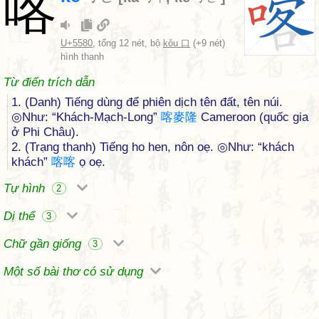
喀
U+5580
, tổng 12 nét, bộ
kǒu 口
(+9 nét)
hình thanh
Từ điển trích dẫn
1. (Danh) Tiếng dùng để phiên dịch tên đất, tên núi.
◎Như: “Khách-Mạch-Long”
喀
麥
隆
Cameroon (quốc gia
ở Phi Châu).
2. (Trạng thanh) Tiếng ho hen, nôn oẹ. ◎Như: “khách
khách”
喀
喀
ọ oẹ.
Tự hình
2
Dị thể
3
Chữ gần giống
3
Một số bài thơ có sử dụng