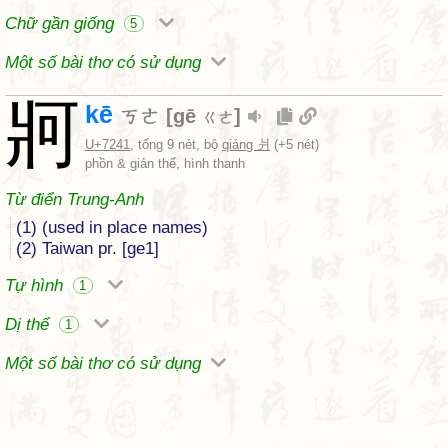
Chữ gần giống
5
Một số bài thơ có sử dụng
牁
kē
ㄎㄜ
[
gē
]
ㄍㄜ
U+7241
, tổng 9 nét, bộ
qiáng 爿
(+5 nét)
phồn & giản thể, hình thanh
Từ điển Trung-Anh
(1) (used in place names)
(2) Taiwan pr. [ge1]
Tự hình
1
Dị thể
1
Một số bài thơ có sử dụng