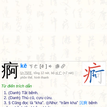
痾
kē
ㄎㄜ
[
ē
]
U+75FE
, tổng 12 nét, bộ
nǐ 疒
(+7 nét)
phồn thể, hình thanh
Từ điển trích dẫn
1. (Danh) Tật bệnh.
2. (Danh) Thù cũ, cựu cừu.
3. § Cũng đọc là “kha”. ◎Như: “trầm kha”
沉
痾
bệnh