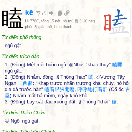
瞌
kē
ㄎㄜ
U+778C
, tổng 15 nét, bộ
mù 目
(+10 nét)
phồn & giản thể, hình thanh
Từ điển phổ thông
ngủ gật
Từ điển trích dẫn
1. (Động) Mệt mỏi buồn ngủ. ◎Như: “khạp thụy”
瞌
睡
ngủ gật.
2. (Động) Nhắm, đóng. § Thông “hạp”
闔
. ◇Vương Tây
Ngạn
王
西
彥
: “Khạp trước nhãn trương khai chủy, hô hô
địa đả trước hãn”
瞌
着
眼
張
開
嘴
,
呼
呼
地
打
着
鼾
(Cổ ốc
古
屋
) Nhắm mắt há mồm, ngáy khò khò.
3. (Động) Lạy sát đầu xuống đất. § Thông “khái”
磕
.
Từ điển Thiều Chửu
① Ngồi ngủ gật.
Từ điển Trần Văn Chánh