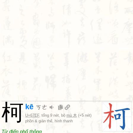
柯
kē
ㄎㄜ
U+67EF
, tổng 9 nét, bộ
mù 木
(+5 nét)
phồn & giản thể, hình thanh
Từ điển phổ thông