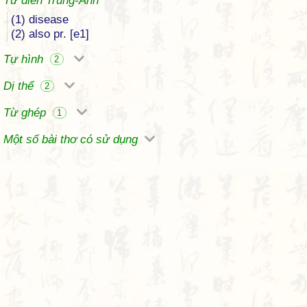
Từ điển Trung-Anh
(1) disease
(2) also pr. [e1]
Tự hình
2
Dị thể
2
Từ ghép
1
Một số bài thơ có sử dụng