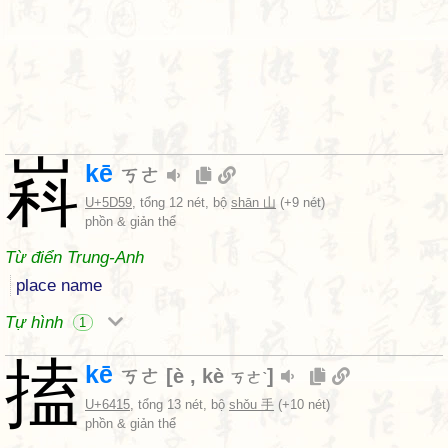
嵙
kē
ㄎㄜ
U+5D59
, tổng 12 nét, bộ
shān 山
(+9 nét)
phồn & giản thể
Từ điển Trung-Anh
place name
Tự hình
1
搕
kē
ㄎㄜ
[
è
,
kè
]
ㄎㄜˋ
U+6415
, tổng 13 nét, bộ
shǒu 手
(+10 nét)
phồn & giản thể