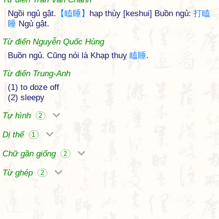
Ngồi ngủ gật.
【
瞌
睡
】
hạp thùy [keshui] Buồn ngủ:
打
瞌
睡
Ngủ gật.
Từ điển Nguyễn Quốc Hùng
Buồn ngủ. Cũng nói là Khạp thuỵ
瞌
睡
.
Từ điển Trung-Anh
(1) to doze off
(2) sleepy
Tự hình
2
Dị thể
1
Chữ gần giống
2
Từ ghép
2