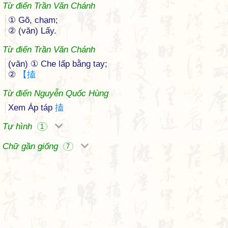
Từ điển Trần Văn Chánh
① Gõ, chạm;
② (văn) Lấy.
Từ điển Trần Văn Chánh
(văn) ① Che lấp bằng tay;
②
【
搕
Từ điển Nguyễn Quốc Hùng
Xem Áp táp
搕
Tự hình
1
Chữ gần giống
7