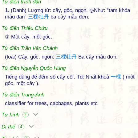
Từ điển trích dẫn
1. (Danh) Lượng từ: cây, gốc, ngọn. ◎Như: “tam khỏa
mẫu đan”
三
棵
牡
丹
ba cây mẫu đơn.
Từ điển Thiều Chửu
① Một cây, một gốc.
Từ điển Trần Văn Chánh
(loại) Cây, gốc, ngọn:
三
棵
牡
丹
Ba cây mẫu đơn.
Từ điển Nguyễn Quốc Hùng
Tiếng dùng để đếm số cây cối. Td: Nhất khoả
一
棵
( một
gốc, một cây ).
Từ điển Trung-Anh
classifier for trees, cabbages, plants etc
Tự hình
2
Dị thể
4