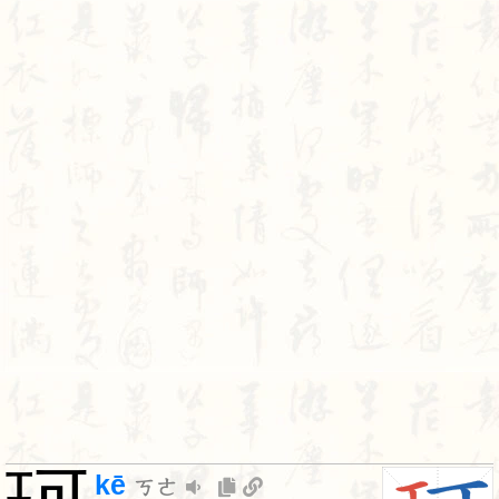
kē
ㄎㄜ