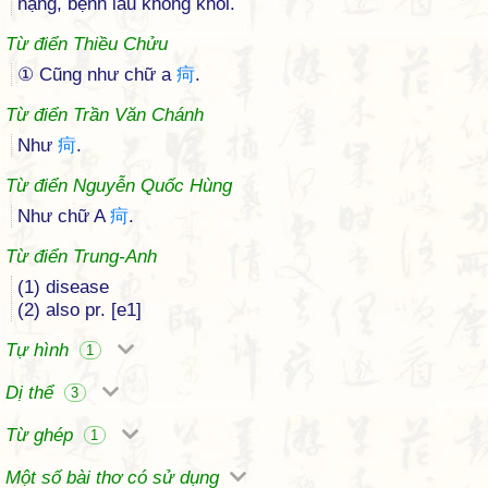
nặng, bệnh lâu không khỏi.
Từ điển Thiều Chửu
① Cũng như chữ a
疴
.
Từ điển Trần Văn Chánh
Như
疴
.
Từ điển Nguyễn Quốc Hùng
Như chữ A
疴
.
Từ điển Trung-Anh
(1) disease
(2) also pr. [e1]
Tự hình
1
Dị thể
3
Từ ghép
1
Một số bài thơ có sử dụng