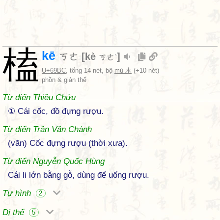
榼
kē
ㄎㄜ
[
kè
]
ㄎㄜˋ
U+69BC
, tổng 14 nét, bộ
mù 木
(+10 nét)
phồn & giản thể
Từ điển Thiều Chửu
① Cái cốc, đồ đựng rượu.
Từ điển Trần Văn Chánh
(văn) Cốc đựng rượu (thời xưa).
Từ điển Nguyễn Quốc Hùng
Cái li lớn bằng gỗ, dùng để uống rượu.
Tự hình
2
Dị thể
5