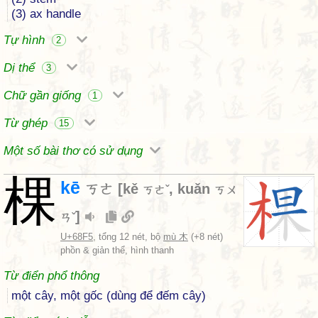
(3) ax handle
Tự hình
2
Dị thể
3
Chữ gần giống
1
Từ ghép
15
Một số bài thơ có sử dụng
棵
kē
ㄎㄜ
[
kě
,
kuǎn
ㄎㄜˇ
ㄎㄨ
]
ㄢˇ
U+68F5
, tổng 12 nét, bộ
mù 木
(+8 nét)
phồn & giản thể, hình thanh
Từ điển phổ thông
một cây, một gốc (dùng để đếm cây)