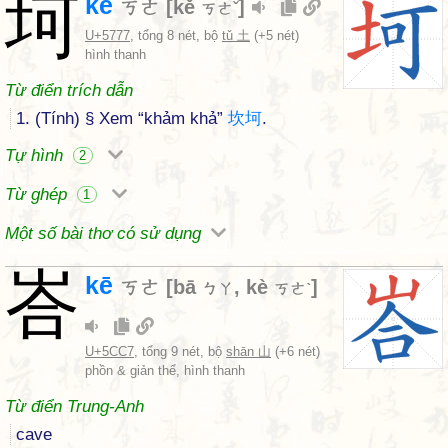
坷
kē
ㄎㄜ
[
kě
]
ㄎㄜˇ
U+5777
, tổng 8 nét, bộ
tǔ 土
(+5 nét)
hình thanh
Từ điển trích dẫn
1. (Tính) § Xem “khảm khả”
坎
坷
.
Tự hình
2
Từ ghép
1
Một số bài thơ có sử dụng
峇
kē
ㄎㄜ
[
bā
,
kè
]
ㄅㄚ
ㄎㄜˋ
U+5CC7
, tổng 9 nét, bộ
shān 山
(+6 nét)
phồn & giản thể, hình thanh
Từ điển Trung-Anh
cave