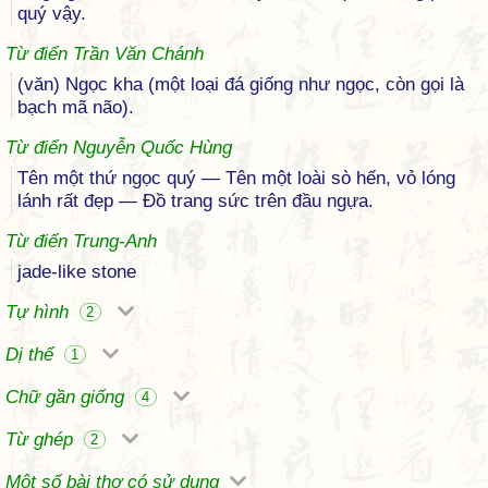
quý vậy.
Từ điển Trần Văn Chánh
(văn) Ngọc kha (một loại đá giống như ngọc, còn gọi là
bạch mã não).
Từ điển Nguyễn Quốc Hùng
Tên một thứ ngọc quý — Tên một loài sò hến, vỏ lóng
lánh rất đẹp — Đồ trang sức trên đầu ngựa.
Từ điển Trung-Anh
jade-like stone
Tự hình
2
Dị thể
1
Chữ gần giống
4
Từ ghép
2
Một số bài thơ có sử dụng