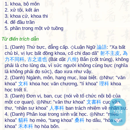
1. khoa, bộ môn
2. xử tội, kết án
3. khoa cử, khoa thi
4. để đầu trần
5. phần trong một vở tuồng
Từ điển trích dẫn
1. (Danh) Thứ bực, đẳng cấp. ◇Luận Ngữ
論
語
: “Xạ bất
chủ bì, vị lực bất đồng khoa, cổ chi đạo dã”
射
不
主
皮
,
為
力
不
同
科
,
古
之
道
也
(Bát dật
八
佾
) Bắn (cốt trúng), không
phải là cho lủng da, vì sức người không cùng bực (nghĩa
là không phải đọ sức), đạo xưa như vậy.
2. (Danh) Ngành, môn, hạng mục, loại biệt. ◎Như: “văn
khoa”
文
科
khoa học văn chương, “lí khoa”
理
科
khoa
học triết lí.
3. (Danh) Đơn vị, ban, cục (nói về tổ chức nội bộ của
một cơ quan). ◎Như: “văn thư khoa”
文
書
科
cục văn
thư, “nhân sự khoa”
人
事
科
ban trách nhiệm về nhân sự.
1
/34
4. (Danh) Phân loại trong sinh vật học. ◎Như: “miêu
khoa”
貓
科
họ mèo, “tang khoa”
桑
科
họ dâu, “hòa bổn
khoa”
禾
本
科
họ hòa bổn.