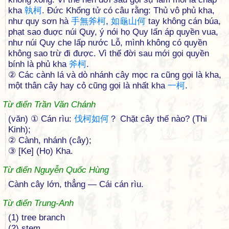
kha
執
柯
. Ðức Khổng tử có câu rằng: Thủ vô phủ kha,
như quy sơn hà
手
無
斧
柯
,
如
龜
山
何
tay không cán búa,
phạt sao đuợc núi Quy, ý nói họ Quy lấn áp quyền vua,
như núi Quy che lấp nước Lỗ, mình không có quyền
không sao trừ đi được. Vì thế đời sau mới gọi quyền
bính là phủ kha
斧
柯
.
② Các cành lá và dò nhánh cây mọc ra cũng gọi là kha,
một thân cây hay cỏ cũng gọi là nhất kha
一
柯
.
Từ điển Trần Văn Chánh
(văn) ① Cán rìu:
伐
柯
如
何
？ Chặt cây thế nào? (Thi
Kinh);
② Cành, nhánh (cây);
③ [Ke] (Họ) Kha.
Từ điển Nguyễn Quốc Hùng
Cành cây lớn, thẳng — Cái cán rìu.
Từ điển Trung-Anh
(1) tree branch
(2) stem