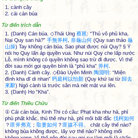
1. cành cây
2. cái cán búa
Từ điển trích dẫn
1. (Danh) Cán búa. ◇Thái Ung
蔡
邕
: “Thủ vô phủ kha,
Nại Quy san hà?”
手
無
斧
柯
,
奈
龜
山
何
(Quy san tháo
龜
山
操
) Tay không cán búa, Sao phạt được núi Quy? § Ý
nói họ Quy lấn áp quyền vua. Như núi Quy che lấp nước
Lỗ, mình không có quyền không sao trừ đi được. Vì thế
đời sau mới gọi quyền bính là “phủ kha”
斧
柯
.
2. (Danh) Cành cây. ◇Đào Uyên Minh
陶
淵
明
: “Miện
đình kha dĩ di nhan”
眄
庭
柯
以
怡
顏
(Quy khứ lai từ
歸
去
來
辭
) Ngó cành lá trước sân mà nét mặt vui lên.
3. (Danh) Họ “Kha”.
Từ điển Thiều Chửu
① Cái cán búa, Kinh Thi có câu: Phạt kha như hà, phỉ
phù phất khắc, thú thê như hà, phỉ môi bất đắc
伐
柯
如
何
？
匪
斧
弗
克
；
取
妻
如
何
？
匪
媒
不
得
。
chặt cây thế nào?
không búa không được, lấy vợ thế nào? không mối
không xong. Vì thế nên đời sau gọi sự làm mối là chấp