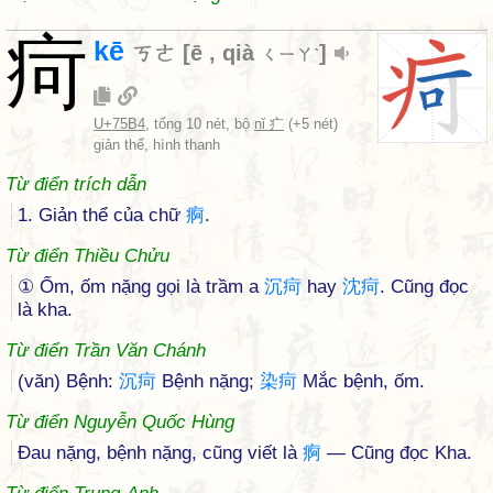
疴
kē
ㄎㄜ
[
ē
,
qià
]
ㄑㄧㄚˋ
U+75B4
, tổng 10 nét, bộ
nǐ 疒
(+5 nét)
giản thể, hình thanh
Từ điển trích dẫn
1. Giản thể của chữ
痾
.
Từ điển Thiều Chửu
① Ốm, ốm nặng gọi là trầm a
沉
疴
hay
沈
疴
. Cũng đọc
là kha.
Từ điển Trần Văn Chánh
(văn) Bệnh:
沉
疴
Bệnh nặng;
染
疴
Mắc bệnh, ốm.
Từ điển Nguyễn Quốc Hùng
Đau nặng, bệnh nặng, cũng viết là
痾
— Cũng đọc Kha.