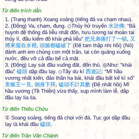
Từ điển trích dẫn
1. (Trạng thanh) Xoang xoảng (tiếng đá va chạm nhau).
2. (Động) Va, chạm, đụng. ◇Thủy hử truyện
水
滸
傳
: “Bả
huynh đệ thống đả liễu nhất đốn, hựu tương lai thoán tại
thủy lí, đầu kiểm đô khái phá liễu”
把
兄
弟
痛
打
了
一
頓
,
又
將
來
攛
在
水
裡
,
頭
臉
都
磕
破
了
(Đệ tam thập nhị hồi) (Nó)
đánh anh em chúng con một trận, lại còn quăng xuống
nước, đều vỡ cả đầu bể cả mặt.
3. (Động) Lạy sát đầu xuống đất, đốn thủ. ◎Như: “khái
đầu”
磕
頭
dập đầu lạy. ◇Tây du kí
西
遊
記
: “Mĩ hầu
vương nhất kiến, đảo thân hạ bái, khái đầu bất kế kì số”
美
猴
王
一
見
,
倒
身
下
拜
,
磕
頭
不
計
其
數
(Đệ nhất hồi) Mĩ
hầu vương (Tề Thiên) vừa thấy, sụp mình làm lễ, dập
đầu lạy lia lịa.
Từ điển Thiều Chửu
① Soang soảng, tiếng đá chọi với đá. Tục gọi dập đầu
lạy là khái đầu
磕
頭
.
Từ điển Trần Văn Chánh