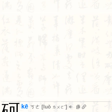
砢
kē
ㄎㄜ
[
luǒ
]
ㄌㄨㄛˇ