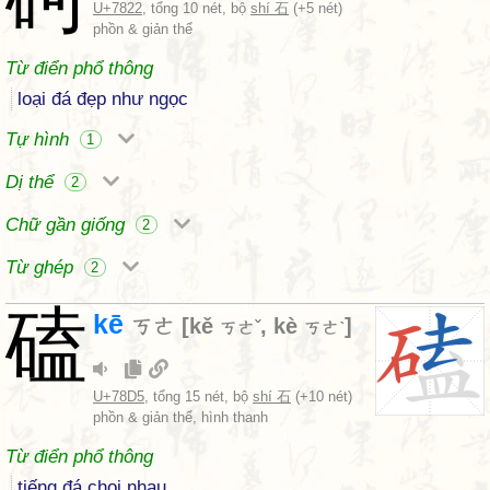
U+7822
, tổng 10 nét, bộ
shí 石
(+5 nét)
phồn & giản thể
Từ điển phổ thông
loại đá đẹp như ngọc
Tự hình
1
Dị thể
2
Chữ gần giống
2
Từ ghép
2
磕
kē
ㄎㄜ
[
kě
,
kè
]
ㄎㄜˇ
ㄎㄜˋ
U+78D5
, tổng 15 nét, bộ
shí 石
(+10 nét)
phồn & giản thể, hình thanh
Từ điển phổ thông
tiếng đá chọi nhau