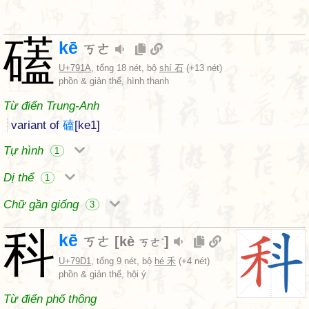
礚
kē
ㄎㄜ
U+791A
, tổng 18 nét, bộ
shí 石
(+13 nét)
phồn & giản thể, hình thanh
Từ điển Trung-Anh
variant of
磕
[ke1]
Tự hình
1
Dị thể
1
Chữ gần giống
3
科
kē
ㄎㄜ
[
kè
]
ㄎㄜˋ
U+79D1
, tổng 9 nét, bộ
hé 禾
(+4 nét)
phồn & giản thể, hội ý
Từ điển phổ thông