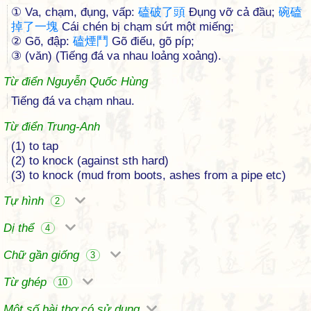
① Va, chạm, đụng, vấp:
磕
破
了
頭
Đụng vỡ cả đầu;
碗
磕
掉
了
一
塊
Cái chén bị chạm sứt một miếng;
② Gõ, đập:
磕
煙
鬥
Gõ điếu, gõ píp;
③ (văn) (Tiếng đá va nhau loảng xoảng).
Từ điển Nguyễn Quốc Hùng
Tiếng đá va chạm nhau.
Từ điển Trung-Anh
(1) to tap
(2) to knock (against sth hard)
(3) to knock (mud from boots, ashes from a pipe etc)
Tự hình
2
Dị thể
4
Chữ gần giống
3
Từ ghép
10
Một số bài thơ có sử dụng