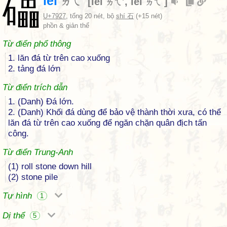
礧
lèi
ㄌㄟˋ
[
léi
,
lěi
]
ㄌㄟˊ
ㄌㄟˇ
U+7927
, tổng 20 nét, bộ
shí 石
(+15 nét)
phồn & giản thể
Từ điển phổ thông
1. lăn đá từ trên cao xuống
2. tảng đá lớn
Từ điển trích dẫn
1. (Danh) Đá lớn.
2. (Danh) Khối đá dùng để bảo vệ thành thời xưa, có thể
lăn đá từ trên cao xuống để ngăn chặn quân địch tấn
công.
Từ điển Trung-Anh
(1) roll stone down hill
(2) stone pile
Tự hình
1
Dị thể
5