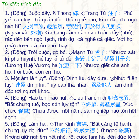
Từ điển trích dẫn
1. (Động) Buộc dây. § Thông
縲
. ◇Trang Tử
莊
子
: “Phù
yết can luy, thú quán độc, thủ nghê phụ, kì ư đắc đại ngư
nan hĩ”
夫
揭
竿
累
,
趣
灌
瀆
,
守
鯢
鮒
,
其
於
得
大
魚
難
矣
(Ngoại vật
外
物
) Kìa hạng cầm cần câu buộc dây (nhỏ),
rảo đến bên ngòi lạch, rình đợi cá nghê cá giếc. Với họ
(mà) được cá lớn khó thay.
2. (Động) Trói buộc, gò bó. ◇Mạnh Tử
孟
子
: “Nhược sát
kì phụ huynh, hệ luy kì tử đệ”
若
殺
其
父
兄
,
係
累
其
子
弟
(Lương Huệ Vương hạ
梁
惠
王
下
) Nhược giết cha anh
họ, trói buộc con em họ.
3. Một âm là “lụy”. (Động) Dính líu, dây dưa. ◎Như: “liên
lụy”
連
累
dính líu, “lụy cập tha nhân”
累
及
他
人
làm dính
dấp tới người khác.
4. (Động) Hao tổn, hao hụt. ◇Liêu trai chí dị
聊
齋
志
異
:
“Bất chung tuế, bạc sản lụy tận”
不
終
歲
,
薄
產
累
盡
(Xúc
chức
促
織
) Chưa được một năm, sản nghiệp hao tổn hết
sạch.
5. (Động) Làm hại. ◇Thư Kinh
書
經
: “Bất căng tế hạnh,
chung lụy đại đức”
不
矜
細
行
,
終
累
大
德
(Lữ ngao
旅
獒
)
Không giữ nghiêm nết nhỏ, rốt cuộc làm hại đến đức lớn.