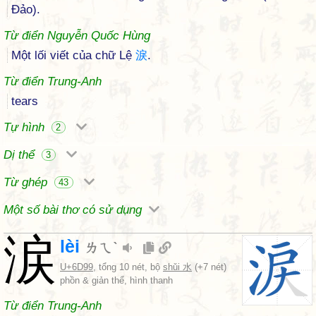
Đảo).
Từ điển Nguyễn Quốc Hùng
Một lối viết của chữ Lệ
淚
.
Từ điển Trung-Anh
tears
Tự hình
2
Dị thể
3
Từ ghép
43
Một số bài thơ có sử dụng
涙
lèi
ㄌㄟˋ
U+6D99
, tổng 10 nét, bộ
shǔi 水
(+7 nét)
phồn & giản thể, hình thanh
Từ điển Trung-Anh