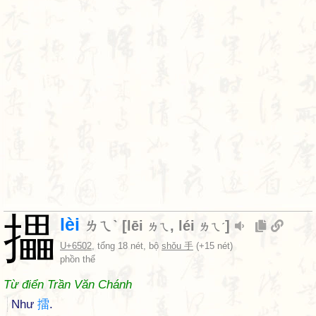
攂
lèi
ㄌㄟˋ
[
lēi
,
léi
]
ㄌㄟ
ㄌㄟˊ
U+6502
, tổng 18 nét, bộ
shǒu 手
(+15 nét)
phồn thể
Từ điển Trần Văn Chánh
Như
擂
.