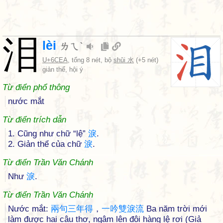
泪
lèi
ㄌㄟˋ
U+6CEA
, tổng 8 nét, bộ
shǔi 水
(+5 nét)
giản thể, hội ý
Từ điển phổ thông
nước mắt
Từ điển trích dẫn
1. Cũng như chữ “lệ”
淚
.
2. Giản thể của chữ
淚
.
Từ điển Trần Văn Chánh
Như
淚
.
Từ điển Trần Văn Chánh
Nước mắt:
兩
句
三
年
得
，
一
吟
雙
淚
流
Ba năm trời mới
làm được hai câu thơ, ngâm lên đôi hàng lệ rơi (Giả