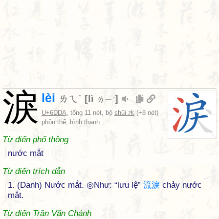
淚
lèi
ㄌㄟˋ
[
lì
]
ㄌㄧˋ
U+6DDA
, tổng 11 nét, bộ
shǔi 水
(+8 nét)
phồn thể, hình thanh
Từ điển phổ thông
nước mắt
Từ điển trích dẫn
1. (Danh) Nước mắt. ◎Như: “lưu lệ”
流
淚
chảy nước
mắt.
Từ điển Trần Văn Chánh