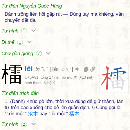
Từ điển Nguyễn Quốc Hùng
Đánh trống liên hồi gấp rút — Dùng tay mà khiêng, vận
chuyển đất đá.
Tự hình
1
Dị thể
1
Chữ gần giống
7
檑
lèi
ㄌㄟˋ
[
léi
]
ㄌㄟˊ
U+6A91
, tổng 17 nét, bộ
mù 木
(+13 nét)
hình thanh & hội ý
Từ điển trích dẫn
1. (Danh) Khúc gỗ lớn, thời xưa dùng để giữ thành, lăn
từ trên cao xuống cho đè lên quân địch. § Cũng gọi là
“cổn mộc”
滾
木
hay “lôi mộc”
檑
木
.
Tự hình
2