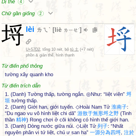
Dị thể
4
Chữ gần giống
2
埒
lèi
ㄌㄟˋ
[
liè
]
ㄌㄧㄝˋ
U+57D2
, tổng 10 nét, bộ
tǔ 土
(+7 nét)
phồn & giản thể, hình thanh
Từ điển phổ thông
tường xây quanh kho
Từ điển trích dẫn
1. (Danh) Tường thấp, tường ngắn. ◎Như: “liệt viên”
埒
垣
tường thấp.
2. (Danh) Giới hạn, giới tuyến. ◇Hoài Nam Tử
淮
南
子
:
“Du ngao vu vô hình liệt chi dã”
游
敖
于
無
形
埒
之
野
(Tinh
thần
精
神
) Rong chơi ở cõi không có hình thế giới hạn.
3. (Danh) Dòng nước giữa núi. ◇Liệt Tử
列
子
: “Nhất
nguyên phân vi tứ liệt, chú ư san hạ”
一
源
分
為
四
埒
,
注
於