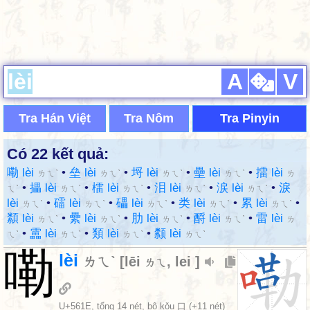
A
V
Tra Hán Việt
Tra Nôm
Tra Pinyin
Có 22 kết quả:
嘞 lèi
•
垒 lèi
•
埒 lèi
•
壘 lèi
•
擂 lèi
ㄌㄟˋ
ㄌㄟˋ
ㄌㄟˋ
ㄌㄟˋ
ㄌ
•
攂 lèi
•
檑 lèi
•
泪 lèi
•
涙 lèi
•
淚
ㄟˋ
ㄌㄟˋ
ㄌㄟˋ
ㄌㄟˋ
ㄌㄟˋ
lèi
•
礌 lèi
•
礧 lèi
•
类 lèi
•
累 lèi
•
ㄌㄟˋ
ㄌㄟˋ
ㄌㄟˋ
ㄌㄟˋ
ㄌㄟˋ
纇 lèi
•
纍 lèi
•
肋 lèi
•
酹 lèi
•
雷 lèi
ㄌㄟˋ
ㄌㄟˋ
ㄌㄟˋ
ㄌㄟˋ
ㄌ
•
靁 lèi
•
類 lèi
•
颣 lèi
ㄟˋ
ㄌㄟˋ
ㄌㄟˋ
ㄌㄟˋ
嘞
lèi
ㄌㄟˋ
[
lēi
,
lei
]
ㄌㄟ
U+561E
, tổng 14 nét, bộ
kǒu 口
(+11 nét)