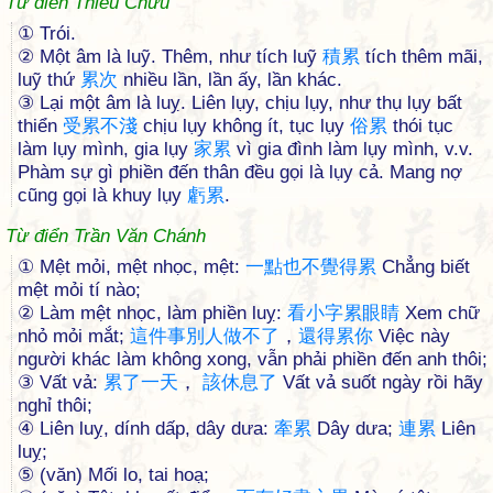
Từ điển Thiều Chửu
① Trói.
② Một âm là luỹ. Thêm, như tích luỹ
積
累
tích thêm mãi,
luỹ thứ
累
次
nhiều lần, lần ấy, lần khác.
③ Lại một âm là luỵ. Liên lụy, chịu lụy, như thụ lụy bất
thiển
受
累
不
淺
chịu lụy không ít, tục lụy
俗
累
thói tục
làm lụy mình, gia lụy
家
累
vì gia đình làm lụy mình, v.v.
Phàm sự gì phiền đến thân đều gọi là lụy cả. Mang nợ
cũng gọi là khuy lụy
虧
累
.
Từ điển Trần Văn Chánh
① Mệt mỏi, mệt nhọc, mệt:
一
點
也
不
覺
得
累
Chẳng biết
mệt mỏi tí nào;
② Làm mệt nhọc, làm phiền luỵ:
看
小
字
累
眼
睛
Xem chữ
nhỏ mỏi mắt;
這
件
事
別
人
做
不
了
，
還
得
累
你
Việc này
người khác làm không xong, vẫn phải phiền đến anh thôi;
③ Vất vả:
累
了
一
天
，
該
休
息
了
Vất vả suốt ngày rồi hãy
nghỉ thôi;
④ Liên luỵ, dính dấp, dây dưa:
牽
累
Dây dưa;
連
累
Liên
luỵ;
⑤ (văn) Mối lo, tai hoạ;