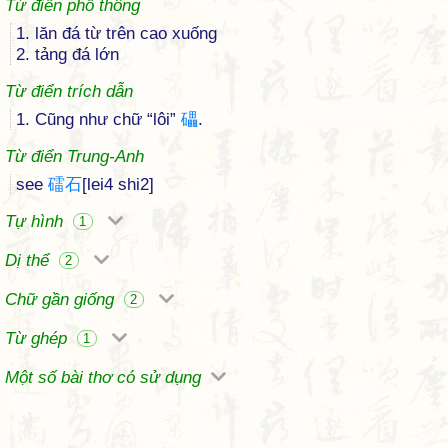
Từ điển phổ thông
1. lăn đá từ trên cao xuống
2. tảng đá lớn
Từ điển trích dẫn
1. Cũng như chữ “lôi”
礧
.
Từ điển Trung-Anh
see
礌
石
[lei4 shi2]
Tự hình
1
Dị thể
2
Chữ gần giống
2
Từ ghép
1
Một số bài thơ có sử dụng