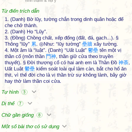
hình thanh & hội ý
Từ điển trích dẫn
1. (Danh) Bờ lũy, tường chắn trong dinh quân hoặc để
che chở thành.
2. (Danh) Họ “Lũy”.
3. (Đồng) Chồng chất, xếp đống (đất, đá, gạch...). §
Thông “lũy”
累
. ◎Như: “lũy tường”
壘
牆
xây tường.
4. Một âm là “luật”. (Danh) “Uất Luật”
鬱
壘
tên một vị
thần cổ (môn thần
門
神
, thần giữ cửa theo truyền
thuyết). § Đời thượng cổ có hai anh em là Thần Đồ
神
荼
,
Uất Luật
鬱
壘
kiểm soát loài quỉ làm càn, bắt cho hổ ăn
thịt, vì thế đời cho là vị thần trừ sự không lành, bây giờ
hay thờ làm thần coi cửa.
Tự hình
3
Dị thể
7
Chữ gần giống
8
Một số bài thơ có sử dụng