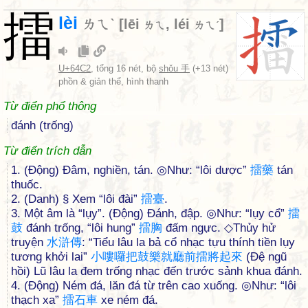
擂
lèi
ㄌㄟˋ
[
lēi
,
léi
]
ㄌㄟ
ㄌㄟˊ
U+64C2
, tổng 16 nét, bộ
shǒu 手
(+13 nét)
phồn & giản thể, hình thanh
Từ điển phổ thông
đánh (trống)
Từ điển trích dẫn
1. (Động) Đâm, nghiền, tán. ◎Như: “lôi dược”
擂
藥
tán
thuốc.
2. (Danh) § Xem “lôi đài”
擂
臺
.
3. Một âm là “lụy”. (Động) Đánh, đập. ◎Như: “lụy cổ”
擂
鼓
đánh trống, “lôi hung”
擂
胸
đấm ngực. ◇Thủy hử
truyện
水
滸
傳
: “Tiểu lâu la bả cổ nhạc tựu thính tiền lụy
tương khởi lai”
小
嘍
囉
把
鼓
樂
就
廳
前
擂
將
起
來
(Đệ ngũ
hồi) Lũ lâu la đem trống nhạc đến trước sảnh khua đánh.
4. (Động) Ném đá, lăn đá từ trên cao xuống. ◎Như: “lôi
thạch xa”
擂
石
車
xe ném đá.