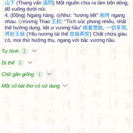
山
下
(Thang vấn
湯
問
) Một nguồn chia ra làm bốn dòng,
đổ xuống dưới núi.
4. (Động) Ngang hàng. ◎Như: “tương liệt”
相
埒
ngang
nhau. ◇Vương Thao
王
韜
: “Tích súc phong nhiêu, nhất
thế hưởng dụng, liệt ư vương hầu”
積
蓄
豐
饒
,
一
切
享
用
,
埒
於
王
侯
(Yểu nương tái thế
窅
娘
再
世
) Chất chứa giàu
có, mọi thứ hưởng thụ, ngang với bậc vương hầu.
Tự hình
2
Dị thể
2
Chữ gần giống
1
Một số bài thơ có sử dụng