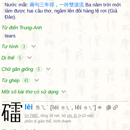
Nước mắt:
兩
句
三
年
得
，
一
吟
雙
淚
流
Ba năm trời mới
làm được hai câu thơ, ngâm lên đôi hàng lệ rơi (Giả
Đảo).
Từ điển Trung-Anh
tears
Tự hình
3
Dị thể
5
Chữ gần giống
5
Từ ghép
43
Một số bài thơ có sử dụng
礌
lèi
ㄌㄟˋ
[
léi
,
lěi
]
ㄌㄟˊ
ㄌㄟˇ
U+790C
, tổng 18 nét, bộ
shí 石
(+13 nét)
phồn & giản thể, hình thanh