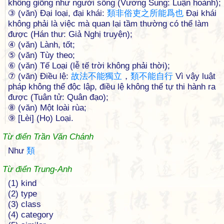
không giống như người sống (Vương Sung: Luận hoành);
③ (văn) Đại loại, đại khái:
類
非
俗
吏
之
所
能
爲
也
Đại khái
không phải là việc mà quan lại tầm thường có thể làm
được (Hán thư: Giả Nghị truyện);
④ (văn) Lành, tốt;
⑤ (văn) Tùy theo;
⑥ (văn) Tế Loại (lễ tế trời không phải thời);
⑦ (văn) Điều lệ:
故
法
不
能
獨
立
，
類
不
能
自
行
Vì vậy luật
pháp không thể độc lập, điều lệ không thể tự thi hành ra
được (Tuân tử: Quân đạo);
⑧ (văn) Một loài rùa;
⑨ [Lèi] (Họ) Loại.
Từ điển Trần Văn Chánh
Như
類
Từ điển Trung-Anh
(1) kind
(2) type
(3) class
(4) category