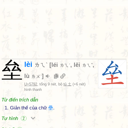
垒
lèi
ㄌㄟˋ
[
léi
,
lěi
,
ㄌㄟˊ
ㄌㄟˇ
lù
]
ㄌㄨˋ
U+5792
, tổng 9 nét, bộ
tǔ 土
(+6 nét)
hình thanh
Từ điển trích dẫn
1. Giản thể của chữ
壘
.
Tự hình
2