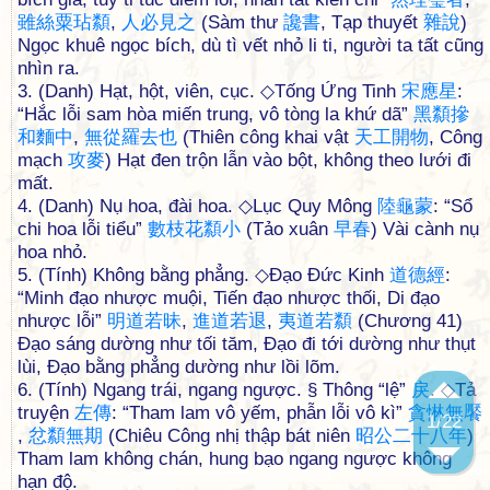
雖
絲
粟
玷
纇
,
人
必
見
之
(Sàm thư
讒
書
, Tạp thuyết
雜
說
)
Ngọc khuê ngọc bích, dù tì vết nhỏ li ti, người ta tất cũng
nhìn ra.
3. (Danh) Hạt, hột, viên, cục. ◇Tống Ứng Tinh
宋
應
星
:
“Hắc lỗi sam hòa miến trung, vô tòng la khứ dã”
黑
纇
摻
和
麵
中
,
無
從
羅
去
也
(Thiên công khai vật
天
工
開
物
, Công
mạch
攻
麥
) Hạt đen trộn lẫn vào bột, không theo lưới đi
mất.
4. (Danh) Nụ hoa, đài hoa. ◇Lục Quy Mông
陸
龜
蒙
: “Sổ
chi hoa lỗi tiểu”
數
枝
花
纇
小
(Tảo xuân
早
春
) Vài cành nụ
hoa nhỏ.
5. (Tính) Không bằng phẳng. ◇Đạo Đức Kinh
道
德
經
:
“Minh đạo nhược muội, Tiến đạo nhược thối, Di đạo
nhược lỗi”
明
道
若
昧
,
進
道
若
退
,
夷
道
若
纇
(Chương 41)
Đạo sáng dường như tối tăm, Đạo đi tới dường như thụt
lùi, Đạo bằng phẳng dường như lồi lõm.
6. (Tính) Ngang trái, ngang ngược. § Thông “lệ”
戾
. ◇Tả
truyện
左
傳
: “Tham lam vô yếm, phẫn lỗi vô kì”
貪
惏
無
饜
1
/22
,
忿
纇
無
期
(Chiêu Công nhị thập bát niên
昭
公
二
十
八
年
)
Tham lam không chán, hung bạo ngang ngược không
hạn độ.