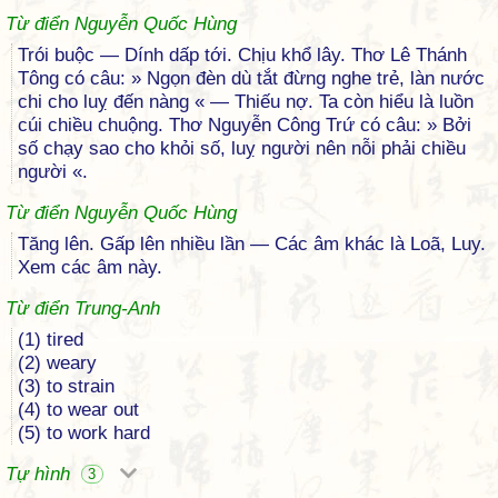
Từ điển Nguyễn Quốc Hùng
Trói buộc — Dính dấp tới. Chịu khổ lây. Thơ Lê Thánh
Tông có câu: » Ngọn đèn dù tắt đừng nghe trẻ, làn nước
chi cho luỵ đến nàng « — Thiếu nợ. Ta còn hiểu là luồn
cúi chiều chuộng. Thơ Nguyễn Công Trứ có câu: » Bởi
số chạy sao cho khỏi số, luỵ người nên nỗi phải chiều
người «.
Từ điển Nguyễn Quốc Hùng
Tăng lên. Gấp lên nhiều lần — Các âm khác là Loã, Luy.
Xem các âm này.
Từ điển Trung-Anh
(1) tired
(2) weary
(3) to strain
(4) to wear out
(5) to work hard
Tự hình
3