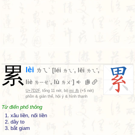
累
lèi
ㄌㄟˋ
[
léi
,
lěi
,
ㄌㄟˊ
ㄌㄟˇ
liè
,
lù
]
ㄌㄧㄝˋ
ㄌㄨˋ
U+7D2F
, tổng 11 nét, bộ
mì 糸
(+5 nét)
phồn & giản thể, hội ý & hình thanh
Từ điển phổ thông
1. xâu liền, nối liền
2. dây to
3. bắt giam