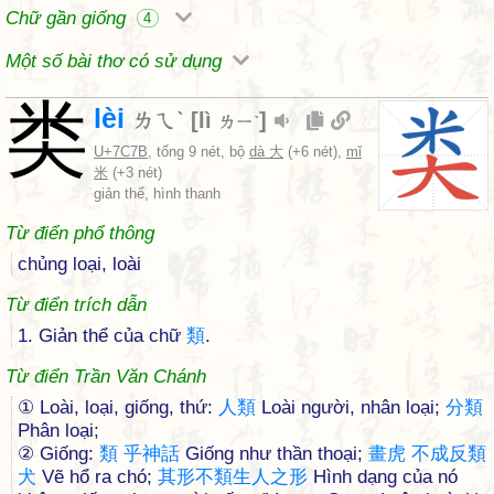
Chữ gần giống
4
Một số bài thơ có sử dụng
类
lèi
ㄌㄟˋ
[
lì
]
ㄌㄧˋ
U+7C7B
, tổng 9 nét, bộ
dà 大
(+6 nét),
mǐ
米
(+3 nét)
giản thể, hình thanh
Từ điển phổ thông
chủng loại, loài
Từ điển trích dẫn
1. Giản thể của chữ
類
.
Từ điển Trần Văn Chánh
① Loài, loại, giống, thứ:
人
類
Loài người, nhân loại;
分
類
Phân loại;
② Giống:
類
乎
神
話
Giống như thần thoại;
畫
虎
不
成
反
類
犬
Vẽ hổ ra chó;
其
形
不
類
生
人
之
形
Hình dạng của nó