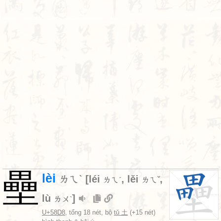
壘
lèi
ㄌㄟˋ
[
léi
,
lěi
,
ㄌㄟˊ
ㄌㄟˇ
lù
]
ㄌㄨˋ
U+58D8
, tổng 18 nét, bộ
tǔ 土
(+15 nét)