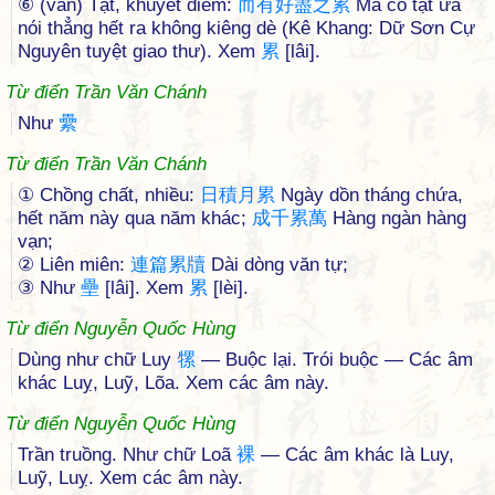
⑥ (văn) Tật, khuyết điểm:
而
有
好
盡
之
累
Mà có tật ưa
nói thẳng hết ra không kiêng dè (Kê Khang: Dữ Sơn Cự
Nguyên tuyệt giao thư). Xem
累
[lâi].
Từ điển Trần Văn Chánh
Như
纍
Từ điển Trần Văn Chánh
① Chồng chất, nhiều:
日
積
月
累
Ngày dồn tháng chứa,
hết năm này qua năm khác;
成
千
累
萬
Hàng ngàn hàng
vạn;
② Liên miên:
連
篇
累
牘
Dài dòng văn tự;
③ Như
壘
[lâi]. Xem
累
[lèi].
Từ điển Nguyễn Quốc Hùng
Dùng như chữ Luy
㹎
— Buộc lại. Trói buộc — Các âm
khác Luỵ, Luỹ, Lõa. Xem các âm này.
Từ điển Nguyễn Quốc Hùng
Trần truồng. Như chữ Loã
裸
— Các âm khác là Luy,
Luỹ, Luỵ. Xem các âm này.