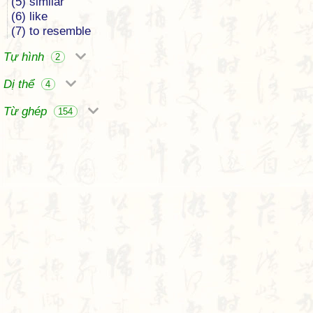
(5) similar
(6) like
(7) to resemble
Tự hình
2
Dị thể
4
Từ ghép
154