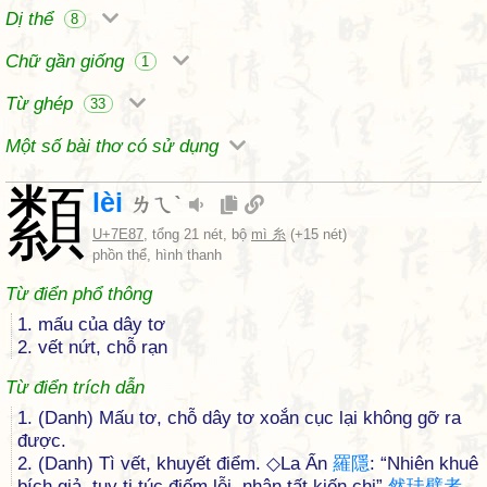
Dị thể
8
Chữ gần giống
1
Từ ghép
33
Một số bài thơ có sử dụng
纇
lèi
ㄌㄟˋ
U+7E87
, tổng 21 nét, bộ
mì 糸
(+15 nét)
phồn thể, hình thanh
Từ điển phổ thông
1. mấu của dây tơ
2. vết nứt, chỗ rạn
Từ điển trích dẫn
1. (Danh) Mấu tơ, chỗ dây tơ xoắn cục lại không gỡ ra
được.
2. (Danh) Tì vết, khuyết điểm. ◇La Ẩn
羅
隱
: “Nhiên khuê
bích giả, tuy ti túc điếm lỗi, nhân tất kiến chi”
然
珪
璧
者
,