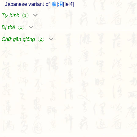
Japanese variant of
淚
|
泪
[lei4]
Tự hình
1
Dị thể
1
Chữ gần giống
2