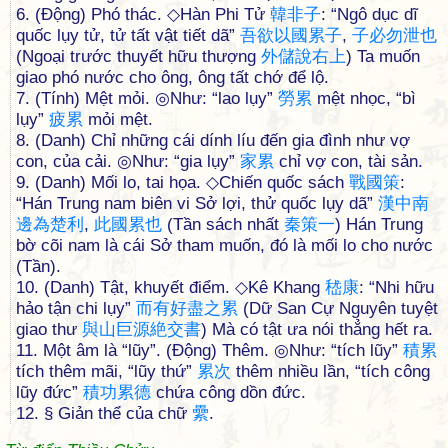
6. (Động) Phó thác. ◇Hàn Phi Tử
韓
非
子
: “Ngô dục dĩ
quốc lụy tử, tử tất vật tiết dã”
吾
欲
以
國
累
子
,
子
必
勿
泄
也
(Ngoại trước thuyết hữu thượng
外
儲
說
右
上
) Ta muốn
giao phó nước cho ông, ông tất chớ để lộ.
7. (Tính) Mệt mỏi. ◎Như: “lao lụy”
勞
累
mệt nhọc, “bì
lụy”
疲
累
mỏi mệt.
8. (Danh) Chỉ những cái dính líu đến gia đình như vợ
con, của cải. ◎Như: “gia lụy”
家
累
chỉ vợ con, tài sản.
9. (Danh) Mối lo, tai họa. ◇Chiến quốc sách
戰
國
策
:
“Hán Trung nam biên vi Sở lợi, thử quốc lụy dã”
漢
中
南
邊
為
楚
利
,
此
國
累
也
(Tần sách nhất
秦
策
一
) Hán Trung
bờ cõi nam là cái Sở tham muốn, đó là mối lo cho nước
(Tần).
10. (Danh) Tật, khuyết điểm. ◇Kê Khang
嵇
康
: “Nhi hữu
hảo tận chi lụy”
而
有
好
盡
之
累
(Dữ San Cự Nguyên tuyệt
giao thư
與
山
巨
源
絶
交
書
) Mà có tật ưa nói thẳng hết ra.
11. Một âm là “lũy”. (Động) Thêm. ◎Như: “tích lũy”
積
累
tích thêm mãi, “lũy thứ”
累
次
thêm nhiều lần, “tích công
lũy đức”
積
功
累
德
chứa công dồn đức.
12. § Giản thể của chữ
纍
.