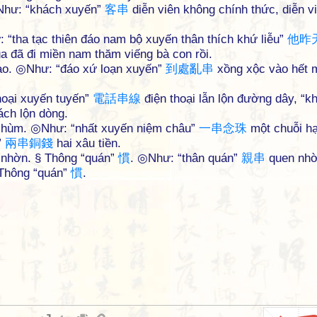
◎Như: “khách xuyến”
客
串
diễn viên không chính thức, diễn v
: “tha tạc thiên đáo nam bộ xuyến thân thích khứ liễu”
他
昨
 đã đi miền nam thăm viếng bà con rồi.
vào. ◎Như: “đáo xứ loạn xuyến”
到
處
亂
串
xồng xộc vào hết 
hoại xuyến tuyến”
電
話
串
線
điện thoại lẫn lộn đường dây, “k
ch lộn dòng.
 chùm. ◎Như: “nhất xuyến niệm châu”
一
串
念
珠
một chuỗi hạ
”
兩
串
銅
錢
hai xâu tiền.
n nhờn. § Thông “quán”
慣
. ◎Như: “thân quán”
親
串
quen nhờ
 Thông “quán”
慣
.