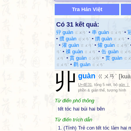
Tra Hán Việt
Có 31 kết quả:
丱 guàn
•
串 guàn
•
冠
ㄍㄨㄢˋ
ㄍㄨㄢˋ
•
掼 guàn
•
摜 guàn
•
ㄍㄨㄢˋ
ㄍㄨㄢˋ
•
灌 guàn
•
爟 guàn
ˋ
ㄍㄨㄢˋ
ㄍㄨㄢˋ
•
祼 guàn
•
缶 guàn
ㄢˋ
ㄍㄨㄢˋ
ㄍㄨㄢ
•
貫 guàn
•
贯 guàn
ㄨㄢˋ
ㄍㄨㄢˋ
ㄍㄨ
•
鹳 guàn
ㄍㄨㄢˋ
ㄍㄨㄢˋ
丱
guàn
ㄍㄨㄢˋ
[
ku
U+4E31
, tổng 5 nét, bộ
gǔn 丨
phồn & giản thể, tượng hình
Từ điển phổ thông
tết tóc hai búi hai bên
Từ điển trích dẫn
1. (Tính) Trẻ con tết tóc làm hai