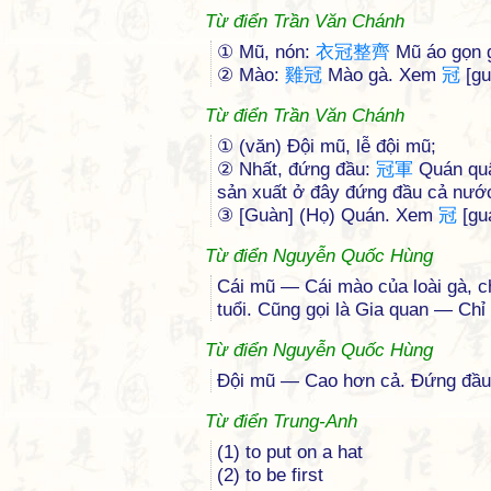
Từ điển Trần Văn Chánh
① Mũ, nón:
衣
冠
整
齊
Mũ áo gọn 
② Mào:
雞
冠
Mào gà. Xem
冠
[gu
Từ điển Trần Văn Chánh
① (văn) Đội mũ, lễ đội mũ;
② Nhất, đứng đầu:
冠
軍
Quán quâ
sản xuất ở đây đứng đầu cả nướ
③ [Guàn] (Họ) Quán. Xem
冠
[gu
Từ điển Nguyễn Quốc Hùng
Cái mũ — Cái mào của loài gà, ch
tuổi. Cũng gọi là Gia quan — Chỉ
Từ điển Nguyễn Quốc Hùng
Đội mũ — Cao hơn cả. Đứng đầu
Từ điển Trung-Anh
(1) to put on a hat
(2) to be first