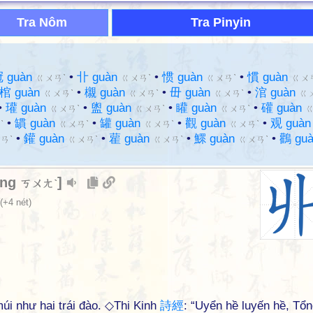
Tra Nôm
Tra Pinyin
 guàn
•
卝 guàn
•
惯 guàn
•
慣 guàn
ㄍㄨㄢˋ
ㄍㄨㄢˋ
ㄍㄨㄢˋ
ㄍㄨ
棺 guàn
•
櫬 guàn
•
毌 guàn
•
涫 guàn
ㄍㄨㄢˋ
ㄍㄨㄢˋ
ㄍㄨㄢˋ
ㄍ
•
瓘 guàn
•
盥 guàn
•
矔 guàn
•
礶 guàn
ㄍㄨㄢˋ
ㄍㄨㄢˋ
ㄍㄨㄢˋ
•
罆 guàn
•
罐 guàn
•
觀 guàn
•
观 guà
ˋ
ㄍㄨㄢˋ
ㄍㄨㄢˋ
ㄍㄨㄢˋ
•
鑵 guàn
•
雚 guàn
•
鰥 guàn
•
鸛 gu
ㄢˋ
ㄍㄨㄢˋ
ㄍㄨㄢˋ
ㄍㄨㄢˋ
àng
]
ㄎㄨㄤˋ
(+4 nét)
 múi như hai trái đào. ◇Thi Kinh
詩
經
: “Uyển hề luyến hề, Tổ