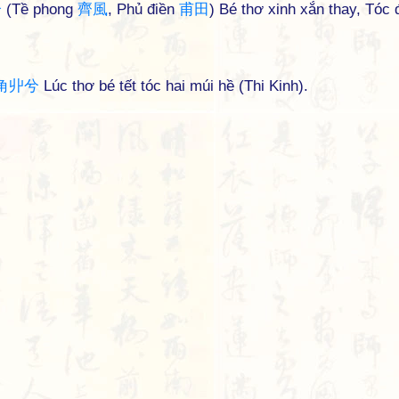
兮
(Tề phong
齊
風
, Phủ điền
甫
田
) Bé thơ xinh xắn thay, Tóc 
角
丱
兮
Lúc thơ bé tết tóc hai múi hề (Thi Kinh).