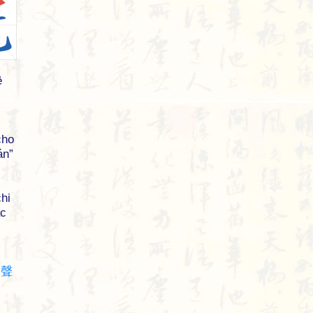
ệ
cho
án”
hi
ặc
,
聲