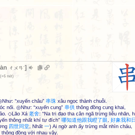
uàn
]
ㄔㄨㄢˋ
(+6 nét)
 ◎Như: “xuyến châu”
串
珠
xâu ngọc thành chuỗi.
móc nối. ◎Như: “xuyến cung”
串
供
thông đồng cung khai,
đảo. ◇Lão Xá
老
舍
: “Na tri đạo tha cân ngã trừng liễu nhãn, 
ến thông nhất khí tự đích”
哪
知
道
他
跟
我
瞪
了
眼
,
好
象
我
和
ường
四
世
同
堂
, Nhất
一
) Ai ngờ anh ấy trừng mắt nhìn cháu,
 thông đồng với nhau vậy.