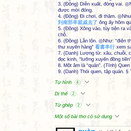
3. (Động) Diễn xuất, đóng vai. 
được mời đóng.
4. (Động) Đi chơi, đi thăm. ◎Như
到
南
部
串
親
戚
去
了
ông ấy hôm qua
5. (Động) Xông vào, tùy tiện ra 
chỗ.
6. (Động) Lẫn lộn. ◎Như: “điện t
thư xuyến hàng”
看
書
串
行
xem sá
7. (Danh) Lượng từ: xâu, chuỗi,
đọc kinh, “lưỡng xuyến đồng tiền
8. Một âm là “quán”. (Tính) Que
9. (Danh) Thói quen, tập quán. §
Tự hình
4
Dị thể
2
Từ ghép
2
Một số bài thơ có sử dụng