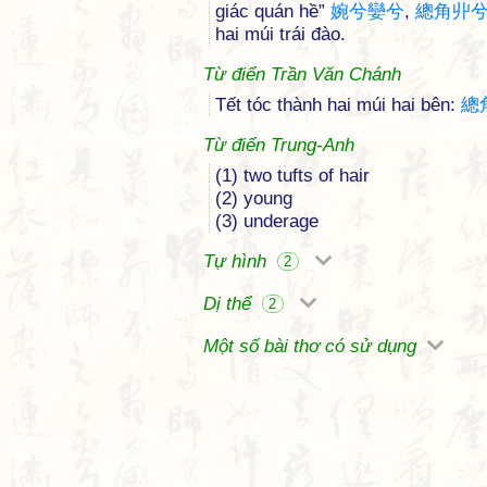
giác quán hề”
婉
兮
孌
兮
,
總
角
丱
hai múi trái đào.
Từ điển Trần Văn Chánh
Tết tóc thành hai múi hai bên:
總
Từ điển Trung-Anh
(1) two tufts of hair
(2) young
(3) underage
Tự hình
2
Dị thể
2
Một số bài thơ có sử dụng