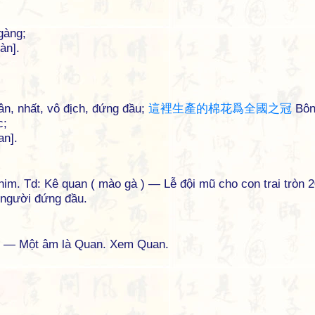
gàng;
àn].
n, nhất, vô địch, đứng đầu;
這
裡
生
產
的
棉
花
爲
全
國
之
冠
Bôn
c;
an].
im. Td: Kê quan ( mào gà ) — Lễ đội mũ cho con trai tròn 
 người đứng đầu.
 — Một âm là Quan. Xem Quan.