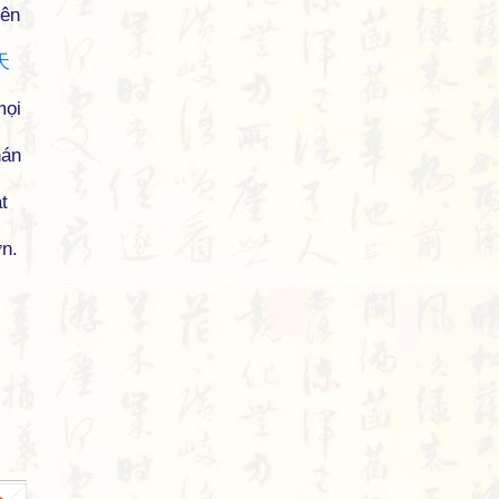
iên
天
mọi
hán
t
n.