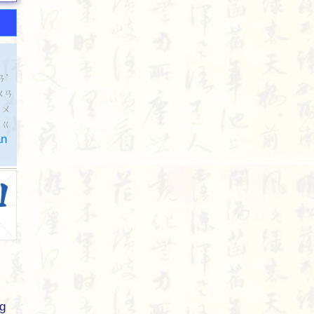
ㄢˋ
ㄨㄢ
ㄍㄨ
n
ㄍ
àn
ng