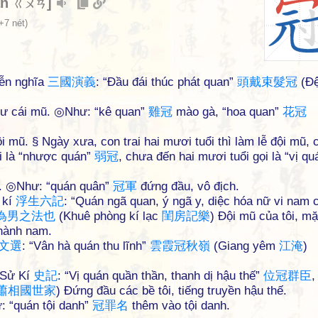
ān
]
ㄍㄨㄢ
+7 nét)
iễn nghĩa
三
國
演
義
: “Đầu đái thúc phát quan”
頭
戴
束
髮
冠
(Đ
như cái mũ. ◎Như: “kê quan”
雞
冠
mào gà, “hoa quan”
花
冠
i mũ. § Ngày xưa, con trai hai mươi tuổi thì làm lễ đội mũ, 
ọi là “nhược quán”
弱
冠
, chưa đến hai mươi tuổi gọi là “vị qu
ổ. ◎Như: “quán quân”
冠
軍
đứng đầu, vô địch.
 kí
浮
生
六
記
: “Quán ngã quan, ý ngã y, diệc hóa nữ vi nam c
為
男
之
法
也
(Khuê phòng kí lạc
閨
房
記
樂
) Đội mũ của tôi, m
thành nam.
文
選
: “Vân hà quán thu lĩnh”
雲
霞
冠
秋
嶺
(Giang yêm
江
淹
)
◇Sử Kí
史
記
: “Vị quán quần thần, thanh dị hậu thế”
位
冠
群
臣
蕭
相
國
世
家
) Đứng đầu các bề tôi, tiếng truyền hậu thế.
: “quán tội danh”
冠
罪
名
thêm vào tội danh.