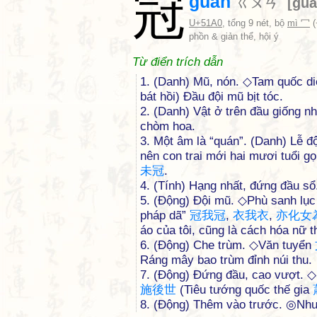
冠
guàn
ㄍㄨㄢˋ
[
gu
U+51A0
, tổng 9 nét, bộ
mì 冖
(
phồn & giản thể, hội ý
Từ điển trích dẫn
1. (Danh) Mũ, nón. ◇Tam quốc d
bát hồi) Đầu đội mũ bịt tóc.
2. (Danh) Vật ở trên đầu giống 
chòm hoa.
3. Một âm là “quán”. (Danh) Lễ độ
nên con trai mới hai mươi tuổi g
未
冠
.
4. (Tính) Hạng nhất, đứng đầu s
5. (Động) Đội mũ. ◇Phù sanh lục
pháp dã”
冠
我
冠
,
衣
我
衣
,
亦
化
女
áo của tôi, cũng là cách hóa nữ 
6. (Động) Che trùm. ◇Văn tuyển
Ráng mây bao trùm đỉnh núi thu.
7. (Động) Đứng đầu, cao vượt. 
施
後
世
(Tiêu tướng quốc thế gia
8. (Động) Thêm vào trước. ◎Như