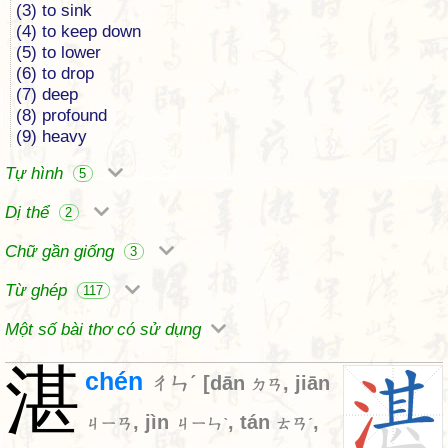
(3) to sink
(4) to keep down
(5) to lower
(6) to drop
(7) deep
(8) profound
(9) heavy
Tự hình
5
Dị thể
2
Chữ gần giống
3
Từ ghép
117
Một số bài thơ có sử dụng
湛
chén
ㄔㄣˊ
[
dān
,
jiān
ㄉㄢ
,
jìn
,
tán
,
ㄐㄧㄢ
ㄐㄧㄣˋ
ㄊㄢˊ