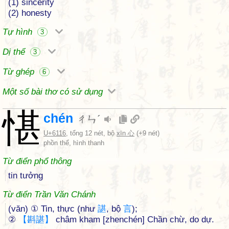
(1) sincerity
(2) honesty
Tự hình
3
Dị thể
3
Từ ghép
6
Một số bài thơ có sử dụng
愖
chén
ㄔㄣˊ
U+6116
, tổng 12 nét, bộ
xīn 心
(+9 nét)
phồn thể, hình thanh
Từ điển phổ thông
tin tưởng
Từ điển Trần Văn Chánh
(văn) ① Tin, thực (như
諶
, bộ
言
);
②
【
斟
諶
】
châm kham [zhenchén] Chần chừ, do dự.