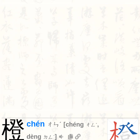
橙
chén
ㄔㄣˊ
[
chéng
,
ㄔㄥˊ
dèng
]
ㄉㄥˋ