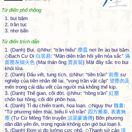
Từ điển phổ thông
1. bụi bặm
2. trần tục
3. nhơ bẩn
Từ điển trích dẫn
1. (Danh) Bụi. ◎Như: “trần hiêu”
塵
囂
nơi ồn ào bụi bặm.
◇Bạch Cư Dị
白
居
易
: “Mãn diện trần hôi yên hỏa sắc”
滿
面
塵
灰
烟
火
色
(Mại thán ông
賣
炭
翁
) Mặt đầy sắc tro bụi
khói lửa.
2. (Danh) Dấu vết, tung tích. ◎Như: “tiền trần”
前
塵
sự
nghiệp của tiền nhân để lại, “vọng trần vật cập”
望
塵
勿
及
mến trọng cái dấu vết của người mà không thể kịp.
3. (Danh) Thế gian, cõi đời. ◎Như: “hồng trần”
紅
塵
chốn bụi hồng, cõi đời phồn hoa.
4. (Danh) Tỉ dụ chiến tranh, họa loạn. ◇Ngụy thư
魏
書
:
“Tứ phương tiệm thái, biểu lí vô trần”
四
方
漸
泰
,
表
裏
無
塵
(Tự Cừ Mông Tốn truyện
沮
渠
蒙
遜
傳
) Bốn phương
dần dần yên ổn, trong ngoài không còn gió bụi loạn li.
5. (Danh) Đơn vị đo lường cực nhỏ. ◇Thanh sử cảo
清