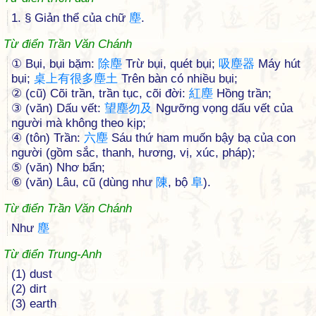
1. § Giản thể của chữ
塵
.
Từ điển Trần Văn Chánh
① Bụi, bụi bặm:
除
塵
Trừ bụi, quét bụi;
吸
塵
器
Máy hút
bụi;
桌
上
有
很
多
塵
土
Trên bàn có nhiều bụi;
② (cũ) Cõi trần, trần tục, cõi đời:
紅
塵
Hồng trần;
③ (văn) Dấu vết:
望
塵
勿
及
Ngưỡng vọng dấu vết của
người mà không theo kịp;
④ (tôn) Trần:
六
塵
Sáu thứ ham muốn bậy bạ của con
người (gồm sắc, thanh, hương, vị, xúc, pháp);
⑤ (văn) Nhơ bẩn;
⑥ (văn) Lâu, cũ (dùng như
陳
, bộ
阜
).
Từ điển Trần Văn Chánh
Như
塵
Từ điển Trung-Anh
(1) dust
(2) dirt
(3) earth