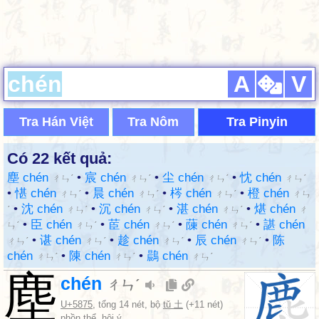
A
V
Tra Hán Việt
Tra Nôm
Tra Pinyin
Có 22 kết quả:
塵 chén
•
宸 chén
•
尘 chén
•
忱 chén
ㄔㄣˊ
ㄔㄣˊ
ㄔㄣˊ
ㄔㄣˊ
•
愖 chén
•
晨 chén
•
梣 chén
•
橙 chén
ㄔㄣˊ
ㄔㄣˊ
ㄔㄣˊ
ㄔㄣ
•
沈 chén
•
沉 chén
•
湛 chén
•
煁 chén
ˊ
ㄔㄣˊ
ㄔㄣˊ
ㄔㄣˊ
ㄔ
•
臣 chén
•
茞 chén
•
蔯 chén
•
諶 chén
ㄣˊ
ㄔㄣˊ
ㄔㄣˊ
ㄔㄣˊ
•
谌 chén
•
趁 chén
•
辰 chén
•
陈
ㄔㄣˊ
ㄔㄣˊ
ㄔㄣˊ
ㄔㄣˊ
chén
•
陳 chén
•
鷐 chén
ㄔㄣˊ
ㄔㄣˊ
ㄔㄣˊ
塵
chén
ㄔㄣˊ
U+5875
, tổng 14 nét, bộ
tǔ 土
(+11 nét)
phồn thể, hội ý