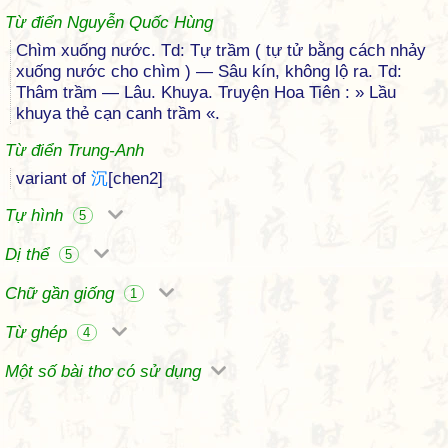
Từ điển Nguyễn Quốc Hùng
Chìm xuống nước. Td: Tự trầm ( tự tử bằng cách nhảy
xuống nước cho chìm ) — Sâu kín, không lộ ra. Td:
Thâm trầm — Lâu. Khuya. Truyện Hoa Tiên : » Lầu
khuya thẻ cạn canh trầm «.
Từ điển Trung-Anh
variant of
沉
[chen2]
Tự hình
5
Dị thể
5
Chữ gần giống
1
Từ ghép
4
Một số bài thơ có sử dụng