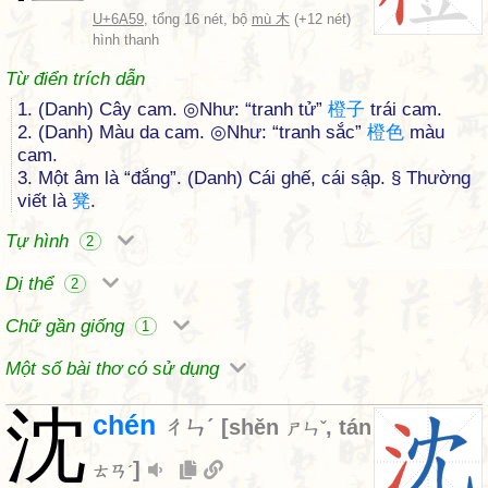
U+6A59
, tổng 16 nét, bộ
mù 木
(+12 nét)
hình thanh
Từ điển trích dẫn
1. (Danh) Cây cam. ◎Như: “tranh tử”
橙
子
trái cam.
2. (Danh) Màu da cam. ◎Như: “tranh sắc”
橙
色
màu
cam.
3. Một âm là “đắng”. (Danh) Cái ghế, cái sập. § Thường
viết là
凳
.
Tự hình
2
Dị thể
2
Chữ gần giống
1
Một số bài thơ có sử dụng
沈
chén
ㄔㄣˊ
[
shěn
,
tán
ㄕㄣˇ
]
ㄊㄢˊ