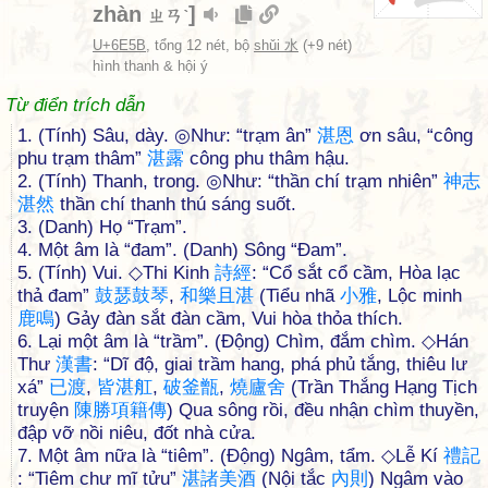
zhàn
]
ㄓㄢˋ
U+6E5B
, tổng 12 nét, bộ
shǔi 水
(+9 nét)
hình thanh & hội ý
Từ điển trích dẫn
1. (Tính) Sâu, dày. ◎Như: “trạm ân”
湛
恩
ơn sâu, “công
phu trạm thâm”
湛
露
công phu thâm hậu.
2. (Tính) Thanh, trong. ◎Như: “thần chí trạm nhiên”
神
志
湛
然
thần chí thanh thú sáng suốt.
3. (Danh) Họ “Trạm”.
4. Một âm là “đam”. (Danh) Sông “Đam”.
5. (Tính) Vui. ◇Thi Kinh
詩
經
: “Cổ sắt cổ cầm, Hòa lạc
thả đam”
鼓
瑟
鼓
琴
,
和
樂
且
湛
(Tiểu nhã
小
雅
, Lộc minh
鹿
鳴
) Gảy đàn sắt đàn cầm, Vui hòa thỏa thích.
6. Lại một âm là “trầm”. (Động) Chìm, đắm chìm. ◇Hán
Thư
漢
書
: “Dĩ độ, giai trầm hang, phá phủ tắng, thiêu lư
xá”
已
渡
,
皆
湛
舡
,
破
釜
甑
,
燒
廬
舍
(Trần Thắng Hạng Tịch
truyện
陳
勝
項
籍
傳
) Qua sông rồi, đều nhận chìm thuyền,
đập vỡ nồi niêu, đốt nhà cửa.
7. Một âm nữa là “tiêm”. (Động) Ngâm, tẩm. ◇Lễ Kí
禮
記
: “Tiêm chư mĩ tửu”
湛
諸
美
酒
(Nội tắc
內
則
) Ngâm vào