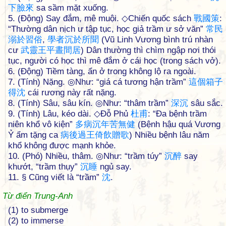
下
臉
來
sa sầm mặt xuống.
5. (Động) Say đắm, mê muội. ◇Chiến quốc sách
戰
國
策
:
“Thường dân nịch ư tập tục, học giả trầm ư sở văn”
常
民
溺
於
習
俗
,
學
者
沉
於
所
聞
(Vũ Linh Vương bình trú nhàn
cư
武
靈
王
平
晝
間
居
) Dân thường thì chìm ngập nơi thói
tục, người có học thì mê đắm ở cái học (trong sách vở).
6. (Động) Tiềm tàng, ẩn ở trong không lộ ra ngoài.
7. (Tính) Nặng. ◎Như: “giá cá tương hận trầm”
這
個
箱
子
得
沈
cái rương này rất nặng.
8. (Tính) Sâu, sâu kín. ◎Như: “thâm trầm”
深
沉
sâu sắc.
9. (Tính) Lâu, kéo dài. ◇Đỗ Phủ
杜
甫
: “Đa bệnh trầm
niên khổ vô kiện”
多
病
沉
年
苦
無
健
(Bệnh hậu quá Vương
Ỷ ẩm tặng ca
病
後
過
王
倚
飲
贈
歌
) Nhiều bệnh lâu năm
khổ không được mạnh khỏe.
10. (Phó) Nhiều, thâm. ◎Như: “trầm túy”
沉
醉
say
khướt, “trầm thụy”
沉
睡
ngủ say.
11. § Cũng viết là “trầm”
沈
.
Từ điển Trung-Anh
(1) to submerge
(2) to immerse