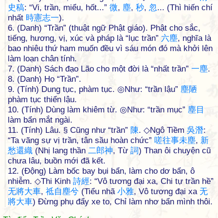
史
稿
: “Vi, trần, miểu, hốt...”
微
,
塵
,
秒
,
忽
... (Thì hiến chí
nhất
時
憲
志
一
).
6. (Danh) “Trần” (thuật ngữ Phật giáo). Phật cho sắc,
tiếng, hương, vị, xúc và pháp là “lục trần”
六
塵
, nghĩa là
bao nhiêu thứ ham muốn đều vì sáu món đó mà khởi lên
làm loạn chân tính.
7. (Danh) Sách đạo Lão cho một đời là “nhất trần”
一
塵
.
8. (Danh) Họ “Trần”.
9. (Tính) Dung tục, phàm tục. ◎Như: “trần lậu”
塵
陋
phàm tục thiển lậu.
10. (Tính) Dùng làm khiêm từ. ◎Như: “trần mục”
塵
目
làm bẩn mắt ngài.
11. (Tính) Lâu. § Cũng như “trần”
陳
. ◇Ngô Tiềm
吳
潛
:
“Ta vãng sự vị trần, tân sầu hoàn chức”
嗟
往
事
未
塵
,
新
愁
還
織
(Nhị lang thần
二
郎
神
, Từ
詞
) Than ôi chuyện cũ
chưa lâu, buồn mới đã kết.
12. (Động) Làm bốc bay bụi bẩn, làm cho dơ bẩn, ô
nhiễm. ◇Thi Kinh
詩
經
: “Vô tương đại xa, Chi tự trần hề”
无
將
大
車
,
祗
自
塵
兮
(Tiểu nhã
小
雅
, Vô tương đại xa
无
將
大
車
) Đừng phụ đẩy xe to, Chỉ làm nhơ bẩn mình thôi.