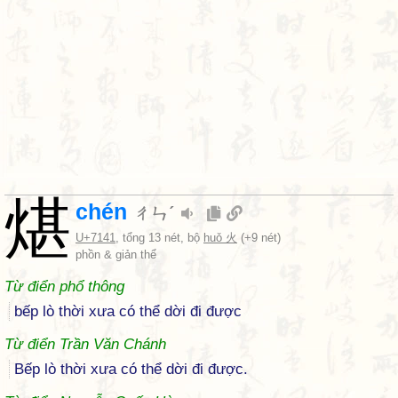
煁
chén
ㄔㄣˊ
U+7141
, tổng 13 nét, bộ
huǒ 火
(+9 nét)
phồn & giản thể
Từ điển phổ thông
bếp lò thời xưa có thể dời đi được
Từ điển Trần Văn Chánh
Bếp lò thời xưa có thể dời đi được.