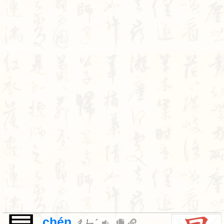
chén
ㄔㄣˊ