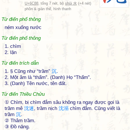
U+6C88
, tổng 7 nét, bộ
shǔi 水
(+4 nét)
phồn & giản thể, hình thanh
Từ điển phổ thông
ném xuống nước
Từ điển phổ thông
1. chìm
2. lặn
Từ điển trích dẫn
1. § Cũng như “trầm”
沉
.
2. Một âm là “thẩm”. (Danh) Họ “Thẩm”.
3. (Danh) Tên nước, tên đất.
Từ điển Thiều Chửu
① Chìm, bị chìm đắm sâu không ra ngay được gọi là
trầm mê
沈
迷
, trầm nịch
沈
溺
chìm đắm. Cũng viết là
trầm
沉
.
② Thâm trầm.
③ Ðồ nặng.