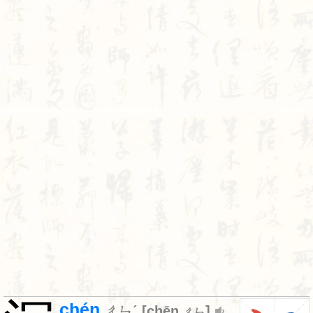
chén
ㄔㄣˊ
[
chēn
]
ㄔㄣ