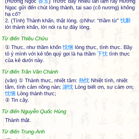
(Hương Ngọc
香
玉
) Trước đây nhiều lần làm rầy Hương
Ngọc gửi đến chút lòng thành, tại sao (cô nương) không
hạ cố?
2. (Tính) Thành khẩn, thật lòng. ◎Như: “thầm từ”
忱
辭
lời thành khẩn, lời nói ra tự đáy lòng.
Từ điển Thiều Chửu
① Thực, như thầm khổn
忱
悃
lòng thực, tình thực. Bầy
tỏ ý mình với kẻ tôn quý gọi là hạ thầm
下
忱
tình thực
của kẻ dưới này.
Từ điển Trần Văn Chánh
(văn) ① Thành thực, nhiệt tâm:
熱
忱
Nhiệt tình, nhiệt
tâm, tình cảm nồng nàn;
謝
忱
Lòng biết ơn, sự cám ơn;
忱
悃
Lòng thành thực;
② Tin cậy.
Từ điển Nguyễn Quốc Hùng
Thành thật.
Từ điển Trung-Anh