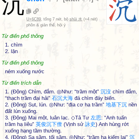
沉
U+6C89
, tổng 7 nét, bộ
shǔi 水
(+4 nét)
phồn & giản thể, hội ý
Từ điển phổ thông
1. chìm
2. lặn
Từ điển phổ thông
ném xuống nước
Từ điển trích dẫn
1. (Động) Chìm, đắm. ◎Như: “trầm một”
沉
沒
chìm đắm,
“thạch trầm đại hải”
石
沉
大
海
đá chìm đáy biển.
2. (Động) Sụt, lún. ◎Như: “địa cơ hạ trầm”
地
基
下
沉
nền
đất lún xuống.
3. (Động) Mai một, luân lạc. ◇Tả Tư
左
思
: “Anh tuấn
trầm hạ liêu”
英
俊
沉
下
僚
(Vịnh sử
詠
史
) Anh hùng rớt
xuống hạng tầm thường.
4. (Động) Sa sầm, tối sầm. ◎Như: “trầm hạ kiểm lai”
沉