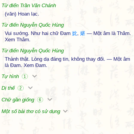
Từ điển Trần Văn Chánh
(văn) Hoan lạc.
Từ điển Nguyễn Quốc Hùng
Vui sướng. Như hai chữ Đam
妉
,
媅
— Một âm là Thâm.
Xem Thâm.
Từ điển Nguyễn Quốc Hùng
Thành thật. Lòng dạ đáng tin, không thay đổi. — Một âm
là Đam. Xem Đam.
Tự hình
1
Dị thể
2
Chữ gần giống
6
Một số bài thơ có sử dụng