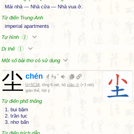
Mái nhà — Nhà cửa — Nhà vua ở.
Từ điển Trung-Anh
imperial apartments
Tự hình
2
Dị thể
1
Một số bài thơ có sử dụng
尘
chén
ㄔㄣˊ
U+5C18
, tổng 6 nét, bộ
xiǎo 小
(+3 nét)
giản thể, hội ý
Từ điển phổ thông
1. bụi bặm
2. trần tục
3. nhơ bẩn
Từ điển trích dẫn