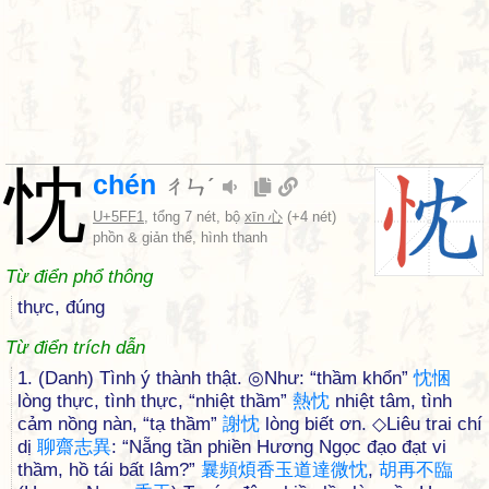
忱
chén
ㄔㄣˊ
U+5FF1
, tổng 7 nét, bộ
xīn 心
(+4 nét)
phồn & giản thể, hình thanh
Từ điển phổ thông
thực, đúng
Từ điển trích dẫn
1. (Danh) Tình ý thành thật. ◎Như: “thầm khổn”
忱
悃
lòng thực, tình thực, “nhiệt thầm”
熱
忱
nhiệt tâm, tình
cảm nồng nàn, “tạ thầm”
謝
忱
lòng biết ơn. ◇Liêu trai chí
dị
聊
齋
志
異
: “Nẵng tần phiền Hương Ngọc đạo đạt vi
thầm, hồ tái bất lâm?”
曩
頻
煩
香
玉
道
達
微
忱
,
胡
再
不
臨