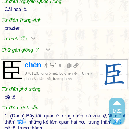
Từ điển Nguyễn Quốc Hùng
Cái hoả lò.
Từ điển Trung-Anh
brazier
Tự hình
2
Chữ gần giống
6
臣
chén
ㄔㄣˊ
U+81E3
, tổng 6 nét, bộ
chén 臣
(+0 nét)
phồn & giản thể, tượng hình
Từ điển phổ thông
bề tôi
Từ điển trích dẫn
1
/22
1. (Danh) Bầy tôi, quan ở trong nước có vua. ◎Như: “nhị
thần”
貳
臣
những kẻ làm quan hai họ, “trung thần”
忠
臣
bề tôi trung thành.