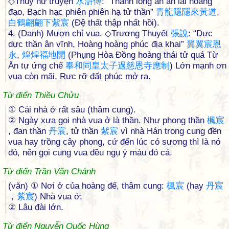
◇Thủy hử truyện
水
滸
傳
: “Thanh long ẩn ẩn lai hoàng
đạo, Bạch hạc phiên phiên hạ tử thần”
青
龍
隱
隱
來
黃
道
,
白
鶴
翩
翩
下
紫
宸
(Đệ thất thập nhất hồi).
4. (Danh) Mượn chỉ vua. ◇Trương Thuyết
張
說
: “Dực
dực thần ân vĩnh, Hoàng hoàng phúc địa khai”
翼
翼
宸
恩
永
,
煌
煌
福
地
開
(Phụng Hòa Đồng hoàng thái tử quá Từ
Ân tự ứng chế
奉
和
同
皇
太
子
過
慈
恩
寺
應
制
) Lớn mạnh ơn
vua còn mãi, Rực rỡ đất phúc mở ra.
Từ điển Thiều Chửu
① Cái nhà ở rất sâu (thâm cung).
② Ngày xưa gọi nhà vua ở là thần. Như phong thần
楓
宸
, đan thần
丹
宸
, tử thần
紫
宸
vì nhà Hán trong cung đền
vua hay trồng cây phong, cứ đến lúc có sương thì là nó
đỏ, nên gọi cung vua đều ngụ ý màu đỏ cả.
Từ điển Trần Văn Chánh
(văn) ① Nơi ở của hoàng đế, thâm cung:
楓
宸
(hay
丹
宸
，
紫
宸
) Nhà vua ở;
② Lâu đài lớn.
Từ điển Nguyễn Quốc Hùng