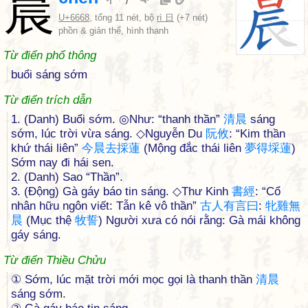
晨
U+6668
, tổng 11 nét, bộ
rì 日
(+7 nét)
phồn & giản thể, hình thanh
Từ điển phổ thông
buổi sáng sớm
Từ điển trích dẫn
1. (Danh) Buổi sớm. ◎Như: “thanh thần”
清
晨
sáng
sớm, lúc trời vừa sáng. ◇Nguyễn Du
阮
攸
: “Kim thần
khứ thái liên”
今
晨
去
採
蓮
(Mộng đắc thái liên
夢
得
埰
蓮
)
Sớm nay đi hái sen.
2. (Danh) Sao “Thần”.
3. (Động) Gà gáy báo tin sáng. ◇Thư Kinh
書
經
: “Cổ
nhân hữu ngôn viết: Tẫn kê vô thần”
古
人
有
言
曰
:
牝
雞
無
晨
(Mục thệ
牧
誓
) Người xưa có nói rằng: Gà mái không
gáy sáng.
Từ điển Thiều Chửu
① Sớm, lúc mặt trời mới mọc gọi là thanh thần
清
晨
sáng sớm.