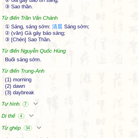
② Gà gáy báo tin sáng.
③ Sao thần.
Từ điển Trần Văn Chánh
① Sáng, sáng sớm:
清
晨
Sáng sớm;
② (văn) Gà gáy báo sáng;
③ [Chén] Sao Thần.
Từ điển Nguyễn Quốc Hùng
Buổi sáng sớm.
Từ điển Trung-Anh
(1) morning
(2) dawn
(3) daybreak
Tự hình
7
Dị thể
4
Từ ghép
34