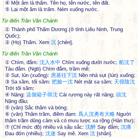
④ Một âm là thẩm. Tên họ, tên nước, tên đất.
⑤ Lại một âm là trấm. Ném xuống nước.
Từ điển Trần Văn Chánh
① Thành phố Thẩm Dương (ở tỉnh Liêu Ninh, Trung
Quốc);
② (Họ) Thẩm. Xem
沉
[chén].
Từ điển Trần Văn Chánh
① Chìm, đắm:
沈
入
水
中
Chìm xuống dưới nước;
船
沈
了
Tàu đắm. (Ngb) Chìm đắm, trầm mê;
② Sụt, lún (xuống):
房
基
往
下
沈
Nền nhà sụt (lún) xuống;
③ Sa sầm, tối sầm:
把
臉
一
沈
Nét mặt sa sầm;
天
很
陰
沈
Trời tối sầm;
④ Nặng:
這
個
箱
子
得
沈
Cái rương này rất nặng;
頭
沈
Nặng đầu;
⑤ (văn) Sắc thâm và bóng;
⑥ (văn) Thâm trầm, điềm đạm:
爲
人
沈
勇
有
大
略
Người
thâm trầm dũng cảm và có mưu lược xa rộng (Hán thư);
⑦ (Chỉ mức độ) nhiều và sâu sắc:
沈
醉
Say đắm;
沈
痛
Đau đớn (nhiều);
沈
迷
Say mê. Xem
沈
[shân].