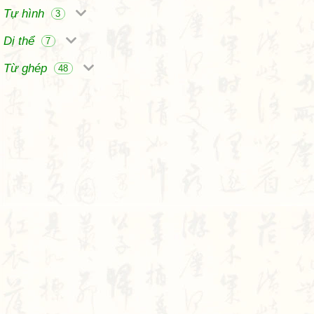
Tự hình
3
Dị thể
7
Từ ghép
48