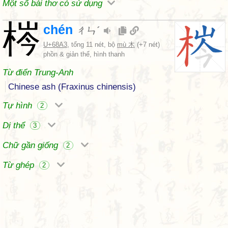
Một số bài thơ có sử dụng
梣
chén
ㄔㄣˊ
U+68A3
, tổng 11 nét, bộ
mù 木
(+7 nét)
phồn & giản thể, hình thanh
Từ điển Trung-Anh
Chinese ash (Fraxinus chinensis)
Tự hình
2
Dị thể
3
Chữ gần giống
2
Từ ghép
2