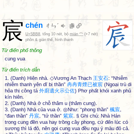
宸
chén
ㄔㄣˊ
U+5BB8
, tổng 10 nét, bộ
mián 宀
(+7 nét)
phồn & giản thể, hình thanh
Từ điển phổ thông
cung vua
Từ điển trích dẫn
1. (Danh) Hiên nhà. ◇Vương An Thạch
王
安
石
: “Nhiễm
nhiễm thanh yên dĩ bị thần”
冉
冉
青
煙
已
被
宸
(Ngoại trù di
hỏa thị công tá
外
廚
遺
火
示
公
佐
) Phơ phất khói xanh phủ
kín hiên.
2. (Danh) Nhà ở chỗ thâm u (thâm cung).
3. (Danh) Nhà của vua ở. ◎Như: “phong thần”
楓
宸
,
“đan thần”
丹
宸
, “tử thần”
紫
宸
. § Ghi chú: Nhà Hán
trong cung đền vua hay trồng cây phong, cứ đến lúc có
sương thì lá đỏ, nên gọi cung vua đều ngụ ý màu đỏ cả.