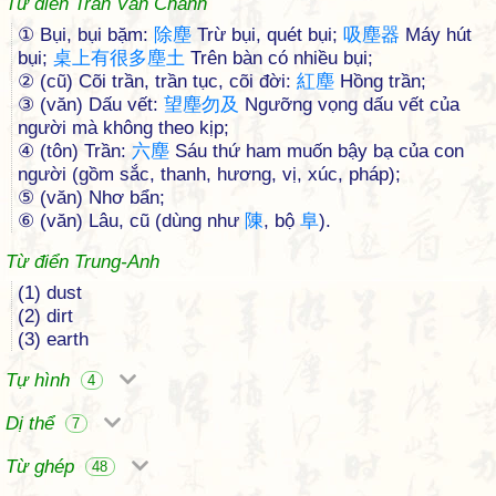
Từ điển Trần Văn Chánh
① Bụi, bụi bặm:
除
塵
Trừ bụi, quét bụi;
吸
塵
器
Máy hút
bụi;
桌
上
有
很
多
塵
土
Trên bàn có nhiều bụi;
② (cũ) Cõi trần, trần tục, cõi đời:
紅
塵
Hồng trần;
③ (văn) Dấu vết:
望
塵
勿
及
Ngưỡng vọng dấu vết của
người mà không theo kịp;
④ (tôn) Trần:
六
塵
Sáu thứ ham muốn bậy bạ của con
người (gồm sắc, thanh, hương, vị, xúc, pháp);
⑤ (văn) Nhơ bẩn;
⑥ (văn) Lâu, cũ (dùng như
陳
, bộ
阜
).
Từ điển Trung-Anh
(1) dust
(2) dirt
(3) earth
Tự hình
4
Dị thể
7
Từ ghép
48