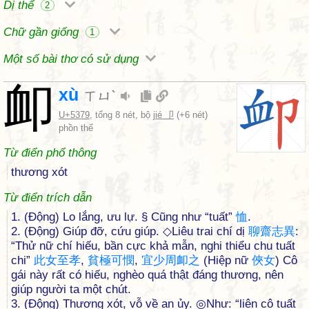
Dị thể
2
Chữ gần giống
1
Một số bài thơ có sử dụng
卹
xù
ㄒㄩˋ
U+5379
, tổng 8 nét, bộ
jié 卩
(+6 nét)
phồn thể
Từ điển phổ thông
thương xót
Từ điển trích dẫn
1. (Động) Lo lắng, ưu lự. § Cũng như “tuất”
恤
.
2. (Động) Giúp đỡ, cứu giúp. ◇Liêu trai chí dị
聊
齋
志
異
:
“Thử nữ chí hiếu, bần cực khả mẫn, nghi thiểu chu tuất
chi”
此
女
至
孝
,
貧
極
可
憫
,
宜
少
周
卹
之
(Hiệp nữ
俠
女
) Cô
gái này rất có hiếu, nghèo quá thật đáng thương, nên
giúp người ta một chút.
3. (Động) Thương xót, vỗ về an ủy. ◎Như: “liên cô tuất