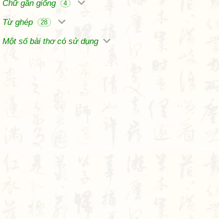
Chữ gần giống
4
Từ ghép
28
Một số bài thơ có sử dụng