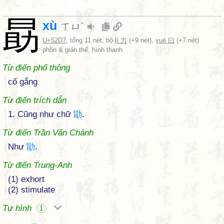
勗
xù
ㄒㄩˋ
U+52D7
, tổng 11 nét, bộ
lì 力
(+9 nét),
yuē 曰
(+7 nét)
phồn & giản thể, hình thanh
Từ điển phổ thông
cố gắng
Từ điển trích dẫn
1. Cũng như chữ
勖
.
Từ điển Trần Văn Chánh
Như
勖
.
Từ điển Trung-Anh
(1) exhort
(2) stimulate
Tự hình
1