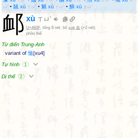
ㄒㄩˋ
ㄒㄩˋ
ㄒㄩˋ
ㄒㄩˋ
ㄒ
•
馘 xù
•
魆 xù
•
鱮 xù
ㄩˋ
ㄒㄩˋ
ㄒㄩˋ
ㄒㄩˋ
䘏
xù
ㄒㄩˋ
U+460F
, tổng 8 nét, bộ
xuè 血
(+2 nét)
phồn thể
Từ điển Trung-Anh
variant of
恤
[xu4]
Tự hình
1
Dị thể
2