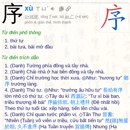
序
xù
ㄒㄩˋ
U+5E8F
, tổng 7 nét, bộ
ān 广
(+4 nét)
phồn & giản thể, hình thanh
Từ điển phổ thông
1. thứ tự
2. bài tựa, bài mở đầu
Từ điển trích dẫn
1. (Danh) Tường phía đông và tây nhà.
2. (Danh) Chái nhà ở hai bên đông và tây nhà.
3. (Danh) Chỉ trường học thời xưa. ◎Như: “hương tự”
鄉
序
trường làng.
4. (Danh) Thứ tự. ◎Như: “trưởng ấu hữu tự”
長
幼
有
序
lớn nhỏ có thứ tự. ◇Tây du kí
西
遊
記
: “Tự xỉ bài ban,
triều thượng lễ bái”
序
齒
排
班
,
朝
上
禮
拜
(Đệ nhất hồi)
Theo thứ tự tuổi tác xếp hàng, tiến lên chầu vái.
5. (Danh) Chỉ quan tước phẩm vị. ◇Tấn Thư
晉
書
:
“Nhiên (Tuần) vô viên ư triều, cửu bất tiến tự”
然
(
循
)
無
援
於
朝
,
久
不
進
序
(Hạ Tuần truyện
賀
循
傳
) Nhưng (Hạ