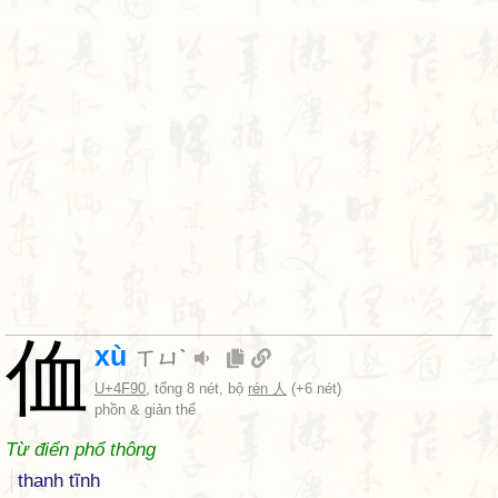
侐
xù
ㄒㄩˋ
U+4F90
, tổng 8 nét, bộ
rén 人
(+6 nét)
phồn & giản thể
Từ điển phổ thông
thanh tĩnh