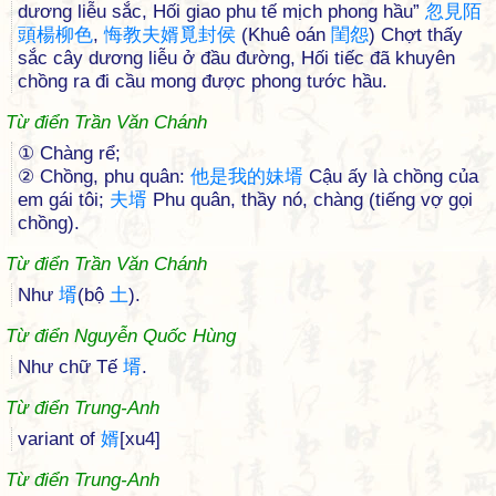
dương liễu sắc, Hối giao phu tế mịch phong hầu”
忽
見
陌
頭
楊
柳
色
,
悔
教
夫
婿
覓
封
侯
(Khuê oán
閨
怨
) Chợt thấy
sắc cây dương liễu ở đầu đường, Hối tiếc đã khuyên
chồng ra đi cầu mong được phong tước hầu.
Từ điển Trần Văn Chánh
① Chàng rể;
② Chồng, phu quân:
他
是
我
的
妹
壻
Cậu ấy là chồng của
em gái tôi;
夫
壻
Phu quân, thầy nó, chàng (tiếng vợ gọi
chồng).
Từ điển Trần Văn Chánh
Như
壻
(bộ
土
).
Từ điển Nguyễn Quốc Hùng
Như chữ Tế
壻
.
Từ điển Trung-Anh
variant of
婿
[xu4]
Từ điển Trung-Anh