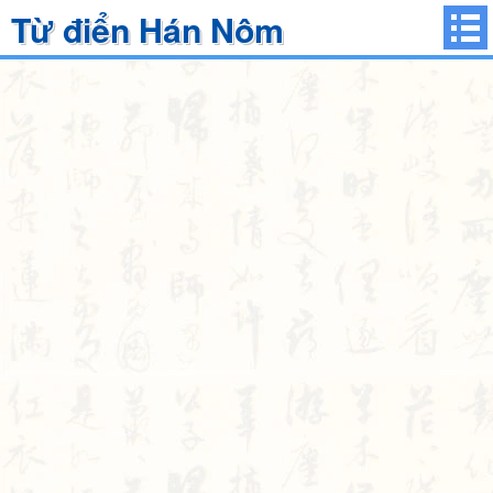
Từ điển Hán Nôm