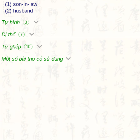
(1) son-in-law
(2) husband
Tự hình
3
Dị thể
7
Từ ghép
10
Một số bài thơ có sử dụng