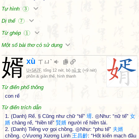
Tự hình
3
Dị thể
7
Từ ghép
1
Một số bài thơ có sử dụng
婿
xù
ㄒㄩˋ
U+5A7F
, tổng 12 nét, bộ
nǚ 女
(+9 nét)
phồn & giản thể, hình thanh
Từ điển phổ thông
con rể
Từ điển trích dẫn
1. (Danh) Rể. § Cũng như chữ “tế”
壻
. ◎Như: “nữ tế”
女
婿
chàng rể, “hiền tế”
賢
婿
người rể hiền tài.
2. (Danh) Tiếng vợ gọi chồng. ◎Như: “phu tế”
夫
婿
chồng. ◇Vương Xương Linh
王
昌
齡
: “Hốt kiến mạch đầu