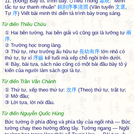
11. (Động) Bày tỏ, trình bày. ◇Tiêu Thống
蕭
統
: “Minh
tắc tự sự thanh nhuận”
銘
則
序
事
清
潤
(Văn tuyển
文
選
,
Tự
序
) Viết bài minh thì diễn tả trình bày trong sáng.
Từ điển Thiều Chửu
① Hai bên tường, hai bên giải vũ cũng gọi là lưỡng tự
兩
序
.
② Trường học trong làng.
③ Thứ tự, như trưởng ấu hữu tự
長
幼
有
序
lớn nhỏ có
thứ tự, tự xỉ
序
齒
kể tuổi mà xếp chỗ ngồi trên dưới.
④ Bày, bài tựa, sách nào cũng có một bài đầu bày tỏ ý
kiến của người làm sách gọi là tự.
Từ điển Trần Văn Chánh
① Thứ tự, xếp theo thứ tự:
次
序
(Theo) thứ tự, trật tự;
② Mở đầu;
③ Lời tựa, lời nói đầu.
Từ điển Nguyễn Quốc Hùng
Bức tường ở phía đông và phía tây của ngôi nhà — Bức
tường chạy theo hướng đông tây. Tường ngang — Ngôi