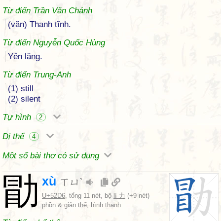
Từ điển Trần Văn Chánh
(văn) Thanh tĩnh.
Từ điển Nguyễn Quốc Hùng
Yên lặng.
Từ điển Trung-Anh
(1) still
(2) silent
Tự hình
2
Dị thể
4
Một số bài thơ có sử dụng
勖
xù
ㄒㄩˋ
U+52D6
, tổng 11 nét, bộ
lì 力
(+9 nét)
phồn & giản thể, hình thanh