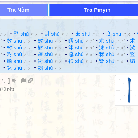
Tra Nôm
Tra Pinyin
•
墅 shù
•
尌 shù
•
庶 shù
•
庻 shù
•
ㄕㄨˋ
ㄕㄨˋ
ㄕㄨˋ
ㄕㄨˋ
ㄕㄨˋ
•
数 shù
•
數 shù
•
曙 shù
•
朮 shù
•
术
ˋ
ㄕㄨˋ
ㄕㄨˋ
ㄕㄨˋ
ㄕㄨˋ
•
树 shù
•
樹 shù
•
沭 shù
•
涑 shù
•
漱
ˋ
ㄕㄨˋ
ㄕㄨˋ
ㄕㄨˋ
ㄕㄨˋ
•
澍 shù
•
疎 shù
•
疏 shù
•
秫 shù
•
竖
ˋ
ㄕㄨˋ
ㄕㄨˋ
ㄕㄨˋ
ㄕㄨˋ
•
腧 shù
•
術 shù
•
裋 shù
•
豎 shù
•
贖
ˋ
ㄕㄨˋ
ㄕㄨˋ
ㄕㄨˋ
ㄕㄨˋ
•
鉥 shù
•
鷸 shù
ˋ
ㄕㄨˋ
ㄕㄨˋ
]
ㄣˇ
(+0 nét)