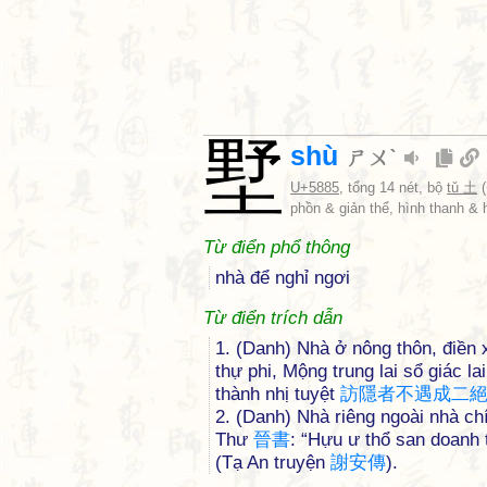
墅
shù
ㄕㄨˋ
U+5885
, tổng 14 nét, bộ
tǔ 土
(
phồn & giản thể, hình thanh & 
Từ điển phổ thông
nhà để nghỉ ngơi
Từ điển trích dẫn
1. (Danh) Nhà ở nông thôn, điền
thự phi, Mộng trung lai sổ giác lai
thành nhị tuyệt
訪
隱
者
不
遇
成
二
2. (Danh) Nhà riêng ngoài nhà ch
Thư
晉
書
: “Hựu ư thổ san doanh 
(Tạ An truyện
謝
安
傳
).