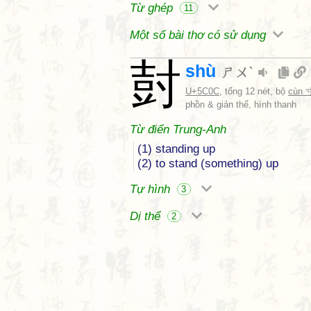
Từ ghép
11
Một số bài thơ có sử dụng
尌
shù
ㄕㄨˋ
U+5C0C
, tổng 12 nét, bộ
cùn 
phồn & giản thể, hình thanh
Từ điển Trung-Anh
(1) standing up
(2) to stand (something) up
Tự hình
3
Dị thể
2