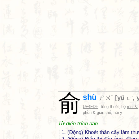
俞
shù
ㄕㄨˋ
[
yú
,
ㄩˊ
U+4FDE
, tổng 9 nét, bộ
rén 人
phồn & giản thể, hội ý
Từ điển trích dẫn
1. (Động) Khoét thân cây làm thu
2. (Động) Biểu thị đáp ứng, đồn